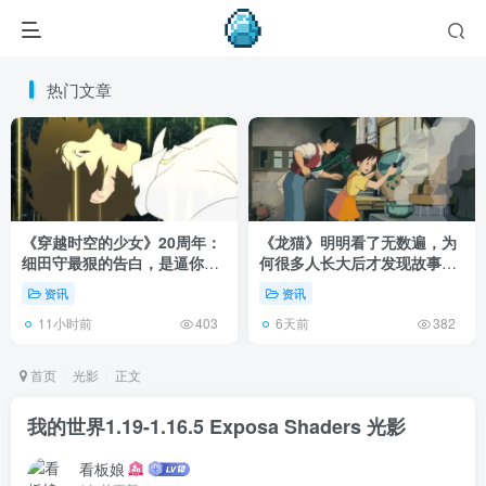
热门文章
《穿越时空的少女》20周年：
《龙猫》明明看了无数遍，为
细田守最狠的告白，是逼你承
何很多人长大后才发现故事根
认有些夏天回不去了！
本不在 1988 年！
资讯
资讯
11小时前
6天前
403
382
首页
光影
正文
我的世界1.19-1.16.5 Exposa Shaders 光影
看板娘