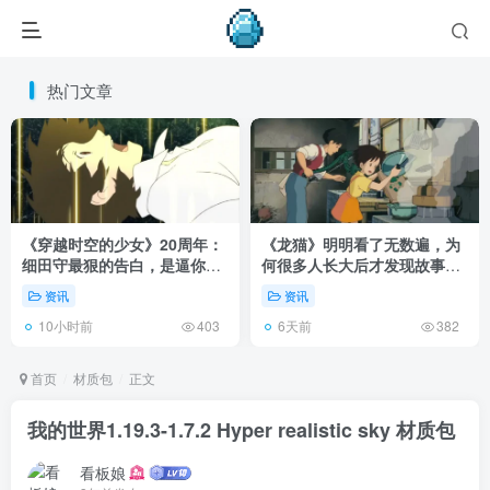
热门文章
《穿越时空的少女》20周年：
《龙猫》明明看了无数遍，为
细田守最狠的告白，是逼你承
何很多人长大后才发现故事根
认有些夏天回不去了！
本不在 1988 年！
资讯
资讯
10小时前
6天前
403
382
首页
材质包
正文
我的世界1.19.3-1.7.2 Hyper realistic sky 材质包
看板娘