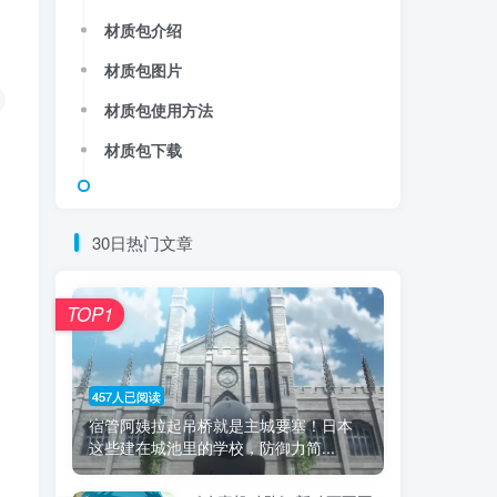
材质包介绍
材质包图片
材质包使用方法
材质包下载
30日热门文章
TOP1
457人已阅读
宿管阿姨拉起吊桥就是主城要塞！日本
这些建在城池里的学校，防御力简...