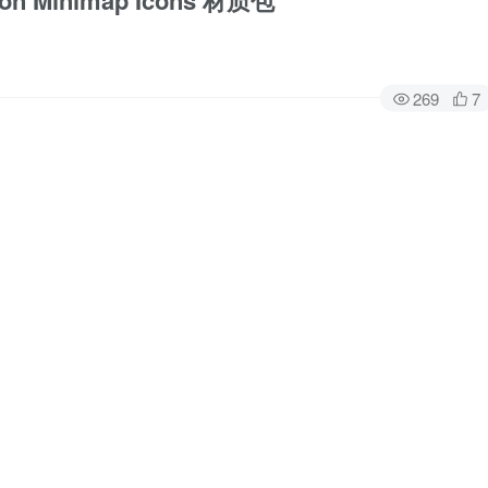
on Minimap Icons 材质包
269
7