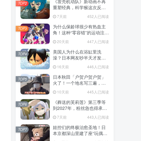
《攻壳机动队》新动画不再
TOP2
重塑经典，科学猴这次反而
赌对了！
7天前
452人已阅读
为什么保龄球很少有热血主
TOP3
角！这种“零容错”的运动注定
被动漫抛弃，简直像极了我
20天前
447人已阅读
们的生活！
美国人为什么在浴缸里洗
TOP4
澡？日本网友吵半天才发
现，生活习惯差异背后其实
16天前
446人已阅读
藏在浴室地板里！
日本秋田「户贺户贺户贺」
TOP5
火了！一个地名写三遍，竟
不是玩梗而是150年旧账！
10天前
445人已阅读
《葬送的芙莉莲》第三季等
TOP6
到2027年，粉丝急也得承认
这次慢得有道理！
7天前
443人已阅读
娃控们的终极治愈圣地！日
TOP7
本京都深山里建了座“玩偶神
社”，不仅能拍照还能给娃祈