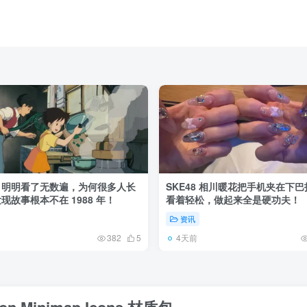
》明明看了无数遍，为何很多人长
SKE48 相川暖花把手机夹在下
现故事根本不在 1988 年！
看着轻松，做起来全是硬功夫！
资讯
4天前
382
5