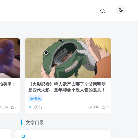
巴拍美甲！
《火影忍者》鸣人遗产去哪了？父亲明明
《鬼灭之刃
是四代火影，童年却像个没人管的孤儿！
观众真正
资讯
资讯
3天前
5天前
365
7
336
7
文章目录