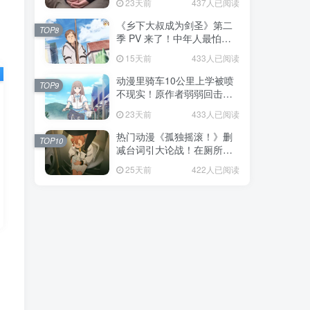
23天前
437人已阅读
福！
《乡下大叔成为剑圣》第二
TOP8
季 PV 来了！中年人最怕的
不是变老，而是没人愿意再
15天前
433人已阅读
相信你！
动漫里骑车10公里上学被喷
TOP9
不现实！原作者弱弱回击：
不好意思，那是我高中的日
23天前
433人已阅读
常通勤！
热门动漫《孤独摇滚！》删
TOP10
减台词引大论战！在厕所吃
饭的，其实全是假装社恐的
25天前
422人已阅读
现充！