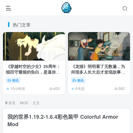
热门文章
《穿越时空的少女》20周年：
《龙猫》明明看了无数遍，为
细田守最狠的告白，是逼你承
何很多人长大后才发现故事根
认有些夏天回不去了！
本不在 1988 年！
资讯
资讯
10小时前
6天前
403
382
首页
MOD
正文
我的世界1.19.2-1.6.4彩色装甲 Colorful Armor
Mod