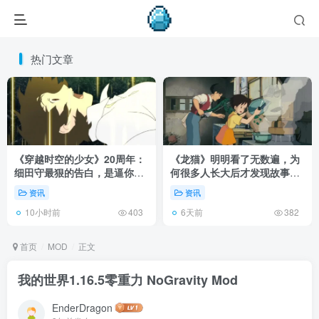
热门文章
《穿越时空的少女》20周年：
《龙猫》明明看了无数遍，为
细田守最狠的告白，是逼你承
何很多人长大后才发现故事根
认有些夏天回不去了！
本不在 1988 年！
资讯
资讯
10小时前
6天前
403
382
首页
MOD
正文
我的世界1.16.5零重力 NoGravity Mod
EnderDragon