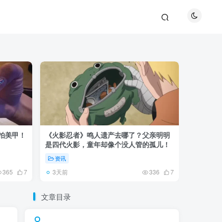
巴拍美甲！
《火影忍者》鸣人遗产去哪了？父亲明明
《鬼灭之刃
是四代火影，童年却像个没人管的孤儿！
观众真正
资讯
资讯
3天前
5天前
365
7
336
7
文章目录