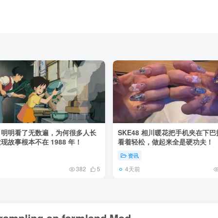
》明明看了无数遍，为何很多人长
SKE48 相川暖花把手机夹在下
现故事根本不在 1988 年！
看着轻松，做起来全是硬功夫！
资讯
4天前
382
5