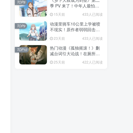
《乡下大叔成为剑圣》第二
TOP8
季 PV 来了！中年人最怕的
不是变老，而是没人愿意再
15天前
433人已阅读
相信你！
动漫里骑车10公里上学被喷
TOP9
不现实！原作者弱弱回击：
不好意思，那是我高中的日
23天前
433人已阅读
常通勤！
热门动漫《孤独摇滚！》删
TOP10
减台词引大论战！在厕所吃
饭的，其实全是假装社恐的
25天前
422人已阅读
现充！