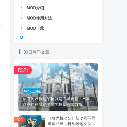
MOD介绍
MOD使用方法
MOD下载
30日热门文章
TOP1
457人已阅读
宿管阿姨拉起吊桥就是主城要塞！日本
这些建在城池里的学校，防御力简...
《攻壳机动队》新动画不再
TOP2
重塑经典，科学猴这次反而