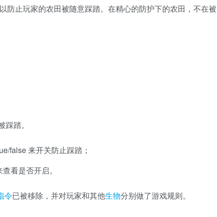
land Mod可以防止玩家的农田被随意踩踏。在精心的防护下的农田，不在被
农田被踩踏。
et true/false 来开关防止踩踏；
 get 来查看是否开启。
指令
已被移除，并对玩家和其他
生物
分别做了游戏规则。