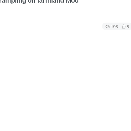
pling on farmland Mod
196
5