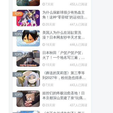
赌对了！
7天前
452人已阅读
为什么保龄球很少有热血主
TOP3
角！这种“零容错”的运动注定
被动漫抛弃，简直像极了我
20天前
447人已阅读
们的生活！
美国人为什么在浴缸里洗
TOP4
澡？日本网友吵半天才发
现，生活习惯差异背后其实
16天前
446人已阅读
藏在浴室地板里！
日本秋田「户贺户贺户贺」
TOP5
火了！一个地名写三遍，竟
不是玩梗而是150年旧账！
10天前
445人已阅读
《葬送的芙莉莲》第三季等
TOP6
到2027年，粉丝急也得承认
这次慢得有道理！
7天前
443人已阅读
娃控们的终极治愈圣地！日
TOP7
本京都深山里建了座“玩偶神
社”，不仅能拍照还能给娃祈
23天前
437人已阅读
福！