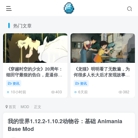
热门文章
《穿越时空的少女》20周年：
《龙猫》明明看了无数遍，为
细田守最狠的告白，是逼你承
何很多人长大后才发现故事根
认有些夏天回不去了！
本不在 1988 年！
资讯
资讯
10小时前
6天前
403
382
首页
MOD
正文
我的世界1.12.2-1.10.2动物谷：基础 Animania
Base Mod