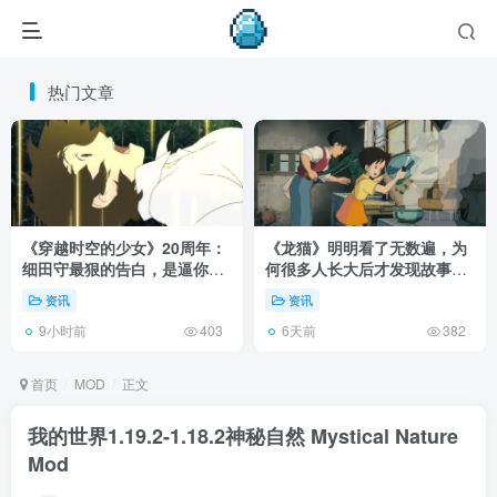
热门文章
《穿越时空的少女》20周年：
《龙猫》明明看了无数遍，为
细田守最狠的告白，是逼你承
何很多人长大后才发现故事根
认有些夏天回不去了！
本不在 1988 年！
资讯
资讯
9小时前
6天前
403
382
首页
MOD
正文
我的世界1.19.2-1.18.2神秘自然 Mystical Nature
Mod