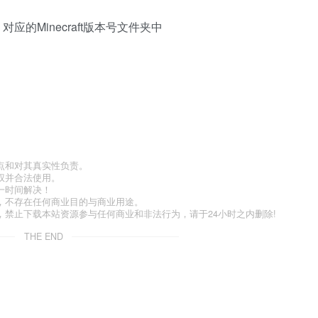
ds 对应的Minecraft版本号文件夹中
点和对其真实性负责。
权并合法使用。
一时间解决！
，不存在任何商业目的与商业用途。
禁止下载本站资源参与任何商业和非法行为，请于24小时之内删除!
THE END