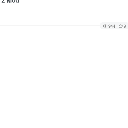
2 Mod
944
9