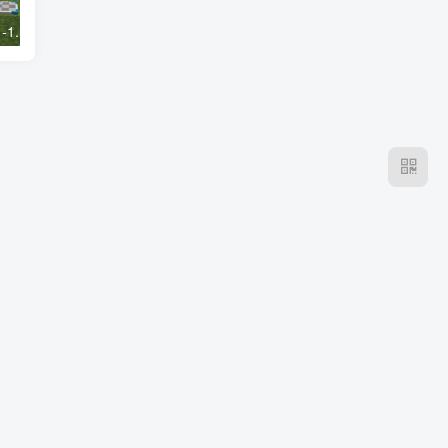
我的世界1.20.1-1.18.2车万女仆 Touhou Little Maid Mod
我的世界1.20.1-1.16.5 Library of Exile Mod