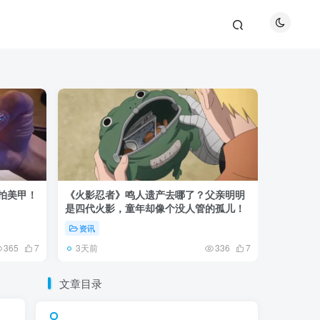
巴拍美甲！
《火影忍者》鸣人遗产去哪了？父亲明明
《鬼灭之刃
是四代火影，童年却像个没人管的孤儿！
观众真正
资讯
资讯
3天前
5天前
365
7
336
7
文章目录