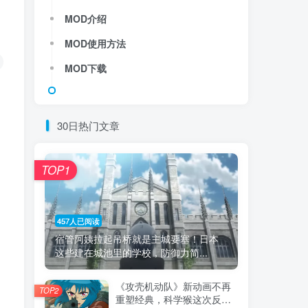
MOD介绍
MOD使用方法
MOD下载
30日热门文章
TOP1
457人已阅读
宿管阿姨拉起吊桥就是主城要塞！日本
这些建在城池里的学校，防御力简...
《攻壳机动队》新动画不再
TOP2
重塑经典，科学猴这次反而