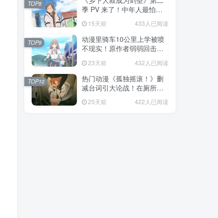
《乡下大叔成为剑圣》第二
TOP8
季 PV 来了！中年人最怕的
不是变老，而是没人愿意再
15天前
433人已阅读
相信你！
动漫里骑车10公里上学被喷
TOP9
不现实！原作者弱弱回击：
不好意思，那是我高中的日
23天前
432人已阅读
常通勤！
热门动漫《孤独摇滚！》删
TOP10
减台词引大论战！在厕所吃
饭的，其实全是假装社恐的
25天前
422人已阅读
现充！