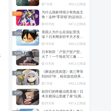
赌对了！
7天前
452人已阅读
为什么保龄球很少有热血主
TOP3
角！这种“零容错”的运动注定
被动漫抛弃，简直像极了我
20天前
447人已阅读
们的生活！
美国人为什么在浴缸里洗
TOP4
澡？日本网友吵半天才发
现，生活习惯差异背后其实
16天前
446人已阅读
藏在浴室地板里！
日本秋田「户贺户贺户贺」
TOP5
不
火了！一个地名写三遍，竟
不是玩梗而是150年旧账！
10天前
445人已阅读
《葬送的芙莉莲》第三季等
TOP6
到2027年，粉丝急也得承认
这次慢得有道理！
7天前
443人已阅读
娃控们的终极治愈圣地！日
TOP7
本京都深山里建了座“玩偶神
社”，不仅能拍照还能给娃祈
23天前
437人已阅读
福！