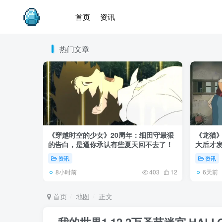
首页
资讯
热门文章
《穿越时空的少女》20周年：细田守最狠
《龙猫
的告白，是逼你承认有些夏天回不去了！
大后才发
资讯
资讯
8小时前
6天前
403
12
首页
地图
正文