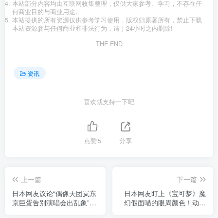
本站部分内容均由互联网收集整理，仅供大家参考、学习，不存在任
何商业目的与商业用途。
本站提供的所有资源仅供参考学习使用，版权归原著所有，禁止下载
本站资源参与任何商业和非法行为，请于24小时之内删除!
THE END
资讯
喜欢就支持一下吧
点赞
5
分享
上一篇
下一篇
日本网友议论“偶像天团岚东
日本网友盯上《宝可梦》魔
京巨蛋告别演唱会出乱象”，
幻假面喵的眼周颜色！动画
3男擅闯被捕！会员谢礼竟被
细节一出，这次连二创党都