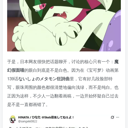
于是，日本网友很快把话题聊开，讨论的核心只有一个：
魔
幻假面喵
的眼白到底是不是白色。因为在《宝可梦》动画第
139话
ないしょのメタモン狂詩曲
里，它有好几段脸部特
写，眼珠周围的颜色都很清楚地偏向浅绿，而不是纯白。也
正因为这样，不少人一边翻着画稿，一边开始怀疑自己过去
是不是一直都画错了。