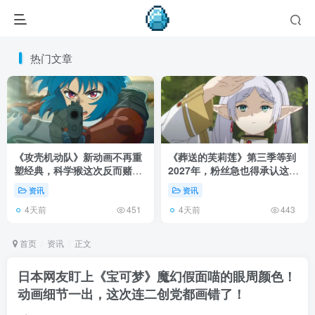
热门文章
《攻壳机动队》新动画不再重
《葬送的芙莉莲》第三季等到
塑经典，科学猴这次反而赌对
2027年，粉丝急也得承认这次
了！
慢得有道理！
资讯
资讯
4天前
4天前
451
443
首页
资讯
正文
日本网友盯上《宝可梦》魔幻假面喵的眼周颜色！
动画细节一出，这次连二创党都画错了！