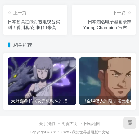
上一篇
下一篇
日本超高红绿灯被电视台实
日本知名电子漫画杂志
测！香川县绫川町11米高信
Young Champion 宣布休
号灯，原来是为了避开铁路
刊，2000页巨刊竟被容量体
高架桥与列车！
积过大卡住！
相关推荐
天野喜孝和《攻壳机动队》把话挑明：动画最怕的不是 AI，而是把人的痕迹磨平！
《全
关于我们
免责声明
网站地图
Copyright © 2017-2023 · 我的世界基岩版中文站