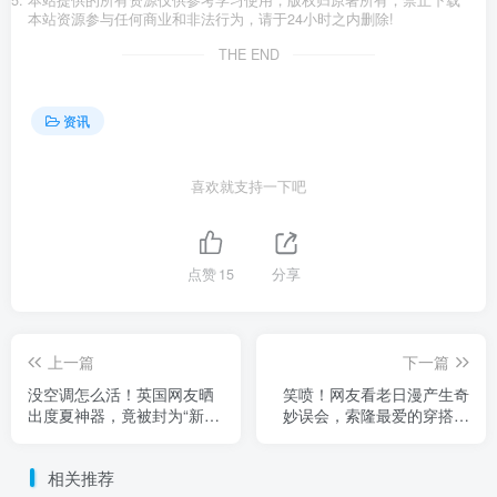
本站资源参与任何商业和非法行为，请于24小时之内删除!
THE END
资讯
喜欢就支持一下吧
点赞
15
分享
上一篇
下一篇
没空调怎么活！英国网友晒
笑喷！网友看老日漫产生奇
出度夏神器，竟被封为“新时
妙误会，索隆最爱的穿搭竟
代劳力士”！
被当成“木桶”！
相关推荐