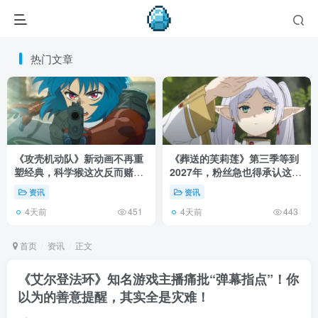
热门文章
《攻壳机动队》新动画不再重
《葬送的芙莉莲》第三季等到
塑经典，科学猴这次反而赌对
2027年，粉丝急也得承认这次
了！
慢得有道理！
资讯
资讯
4天前
4天前
451
443
首页
资讯
正文
《艾尔登法环》知名游戏主播痛批“弹幕指点”！你
以为的善意提醒，其实全是灾难！