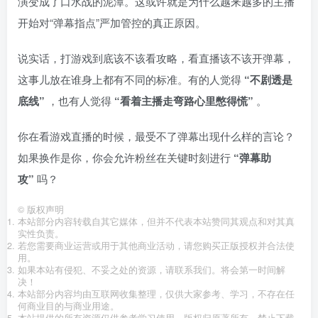
演变成了口水战的泥潭。这或许就是为什么越来越多的主播
开始对“弹幕指点”严加管控的真正原因。
说实话，打游戏到底该不该看攻略，看直播该不该开弹幕，
这事儿放在谁身上都有不同的标准。有的人觉得
“不剧透是
底线”
，也有人觉得
“看着主播走弯路心里憋得慌”
。
你在看游戏直播的时候，最受不了弹幕出现什么样的言论？
如果换作是你，你会允许粉丝在关键时刻进行
“弹幕助
攻”
吗？
©
版权声明
本站部分内容转载自其它媒体，但并不代表本站赞同其观点和对其真
实性负责。
若您需要商业运营或用于其他商业活动，请您购买正版授权并合法使
用。
如果本站有侵犯、不妥之处的资源，请联系我们。将会第一时间解
决！
本站部分内容均由互联网收集整理，仅供大家参考、学习，不存在任
何商业目的与商业用途。
本站提供的所有资源仅供参考学习使用，版权归原著所有，禁止下载