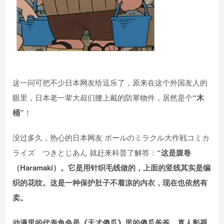
这一问可把不少日本网友给逗乐了，原来在这个外国友人的
眼里，日本老一辈大叔们腰上戴的防寒物件，居然是个
“木
桶”
！
没过多久，热心的日本网友 ポールのミラクル大作戦コミカ
ライズ つきとじあん 就赶来科普了解答：
“这是腹卷
（Haramaki）。它是用针织毛线做的，上面的竖线其实是编
织的花纹。这是一种保护肚子不着凉的内衣，现在也依然有
卖。
动漫里的代表角色是《天才傻瓜》里的傻瓜爸爸，真人影视