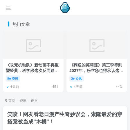
热门文章
《攻壳机动队》新动画不再重
《葬送的芙莉莲》第三季等到
塑经典，科学猴这次反而赌对
2027年，粉丝急也得承认这次
了！
慢得有道理！
资讯
资讯
4天前
4天前
451
443
首页
资讯
正文
笑喷！网友看老日漫产生奇妙误会，索隆最爱的穿
搭竟被当成“木桶”！