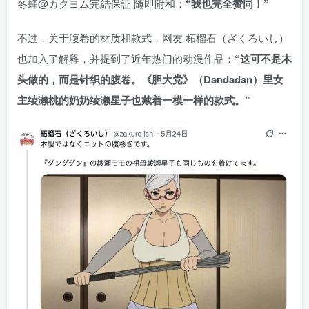
冬蜂@カクヨム完結保証 随即附和：
“我也完全赞同！”
不过，关于腹卷的材质和款式，网友 柘榴石（ざくろいし）
也加入了解释，并提到了近年热门的动漫作品：
“这可不是木
头做的，而是针织的腹卷。《胆大党》（Dandadan）里女
主绫濑桃的奶奶绫濑星子也戴着一模一样的款式。”