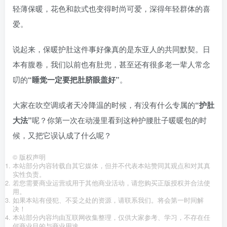
轻薄保暖，花色和款式也变得时尚可爱，深得年轻群体的喜
爱。
说起来，保暖护肚这件事好像真的是东亚人的共同默契。日
本有腹卷，我们以前也有肚兜，甚至还有很多老一辈人常念
叨的
“睡觉一定要把肚脐眼盖好”
。
大家在吹空调或者天冷降温的时候，有没有什么专属的
“护肚
大法”
呢？你第一次在动漫里看到这种护腰肚子暖暖包的时
候，又把它误认成了什么呢？
©
版权声明
本站部分内容转载自其它媒体，但并不代表本站赞同其观点和对其真
实性负责。
若您需要商业运营或用于其他商业活动，请您购买正版授权并合法使
用。
如果本站有侵犯、不妥之处的资源，请联系我们。将会第一时间解
决！
本站部分内容均由互联网收集整理，仅供大家参考、学习，不存在任
何商业目的与商业用途。