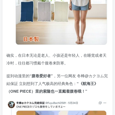
确实，在日本无论是老人、小孩还是年轻人，在睡觉或者天
冷时，往往都习惯戴个腹卷来防寒。
提到动漫里的
“腹卷爱好者”
，另一位网友 冬蜂@カクヨム完
結保証 立刻想到了人气极高的经典角色：
“《航海王》
（ONE PIECE）里的索隆也一直戴着腹卷哦！”