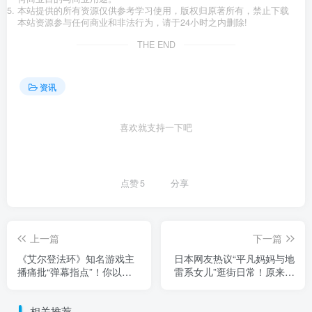
本站提供的所有资源仅供参考学习使用，版权归原著所有，禁止下载
本站资源参与任何商业和非法行为，请于24小时之内删除!
THE END
资讯
喜欢就支持一下吧
点赞
5
分享
上一篇
下一篇
《艾尔登法环》知名游戏主
日本网友热议“平凡妈妈与地
播痛批“弹幕指点”！你以为
雷系女儿”逛街日常！原来这
的善意提醒，其实全是灾
种反差母女组合真的很常
难！
见！
相关推荐