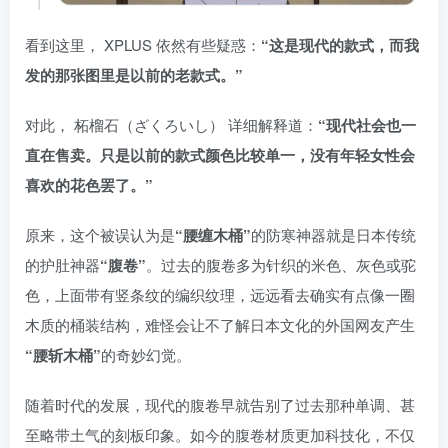
看到这里， XPLUS 依然有些疑惑：
“这是现代的款式，而我
发的那张图里是以前的老款式。”
对此， 柘榴石（ざくろいし） 详细解释道：
“现代社会也一
直在售卖。只是以前的款式颜色比较单一，没有年轻女性会
喜欢的花色罢了。”
原来，这个被误认为是
“腰缠木桶”
的防寒神器就是日本传统
的护肚神器
“腹卷”
。过去的腹卷多为针织的米色、灰色或驼
色，上面带有竖条纹的编织纹理，远远看去确实有点像一圈
木质的桶装结构，难怪会让不了解日本文化的外国网友产生
“腰斩木桶”
的奇妙幻觉。
随着时代的发展，现代的腹卷早就告别了过去那种单调、甚
至略带土气的刻板印象。如今的腹卷材质更加科技化，不仅