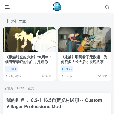
热门文章
《穿越时空的少女》20周年：
《龙猫》明明看了无数遍，为
细田守最狠的告白，是逼你承
何很多人长大后才发现故事根
认有些夏天回不去了！
本不在 1988 年！
资讯
资讯
21小时前
6天前
403
382
首页
MOD
正文
我的世界1.18.2-1.16.5自定义村民职业 Custom
Villager Professions Mod