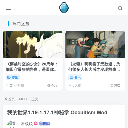
热门文章
《穿越时空的少女》20周年：
《龙猫》明明看了无数遍，为
细田守最狠的告白，是逼你承
何很多人长大后才发现故事根
认有些夏天回不去了！
本不在 1988 年！
资讯
资讯
21小时前
6天前
403
382
首页
MOD
正文
我的世界1.19-1.17.1神秘学 Occultism Mod
看板娘