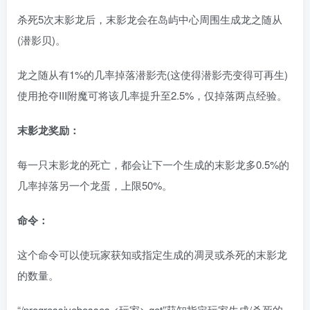
杀死5次末影龙后，末影龙会在岛屿中心周围生成龙之随从
(潜影贝)。
龙之随从有1%的几率掉落潜影壳(这使得潜影壳变得可再生)
使用抢夺III附魔可将该几率提升至2.5%，仅掉落两点经验。
末影龙奖励：
每一只末影龙的死亡，都会让下一个生成的末影龙多0.5%的
几率掉落另一个龙蛋，上限50%。
命令：
这个命令可以使玩家获知或指定生成的凋灵或杀死的末影龙
的数量。
“/progressivebosses <玩家> get”获知指定玩家生成/杀死的