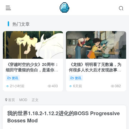
热门文章
《穿越时空的少女》20周年：
《龙猫》明明看了无数遍，为
细田守最狠的告白，是逼你承
何很多人长大后才发现故事根
认有些夏天回不去了！
本不在 1988 年！
资讯
资讯
21小时前
6天前
403
382
首页
MOD
正文
我的世界1.18.2-1.12.2进化的BOSS Progressive
Bosses Mod