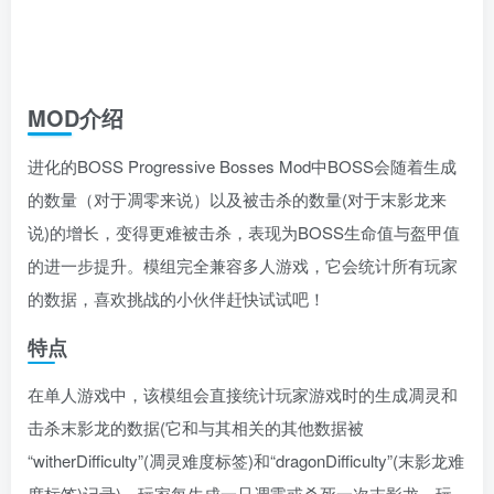
MOD介绍
进化的BOSS Progressive Bosses Mod中BOSS会随着生成
的数量（对于凋零来说）以及被击杀的数量(对于末影龙来
说)的增长，变得更难被击杀，表现为BOSS生命值与盔甲值
的进一步提升。模组完全兼容多人游戏，它会统计所有玩家
的数据，喜欢挑战的小伙伴赶快试试吧！
特点
在单人游戏中，该模组会直接统计玩家游戏时的生成凋灵和
击杀末影龙的数据(它和与其相关的其他数据被
“witherDifficulty”(凋灵难度标签)和“dragonDifficulty”(末影龙难
度标签)记录)。玩家每生成一只凋零或杀死一次末影龙，玩