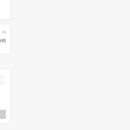
篇
图存档
我的世界基岩版1.20.12 Flat Lucky Worlds 地图下载
我的世界1.12.2岩浆奔跑者重置版 Magma Runner Reloaded 地图存档