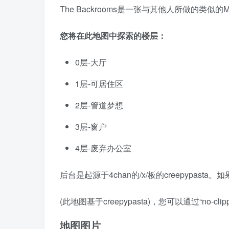
The Backrooms是一张与其他人所做的类似
您将在此地图中探索的楼层：
0层-大厅
1层-可居住区
2层-管道梦想
3层-窗户
4层-废弃办公室
后台是起源于4chan的/x/板的creepypas
(此地图基于creepypasta)，您可以通过“no-cli
地图图片