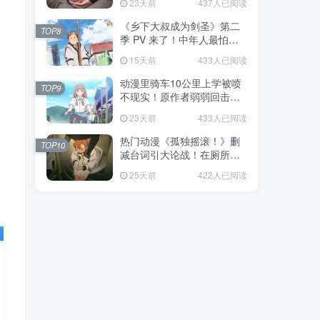
23天前
437人已阅读
福！
《乡下大叔成为剑圣》第二
TOP8
季 PV 来了！中年人最怕的
不是变老，而是没人愿意再
15天前
433人已阅读
相信你！
动漫里骑车10公里上学被喷
TOP9
不现实！原作者弱弱回击：
不好意思，那是我高中的日
23天前
433人已阅读
常通勤！
热门动漫《孤独摇滚！》删
TOP10
减台词引大论战！在厕所吃
饭的，其实全是假装社恐的
25天前
422人已阅读
现充！