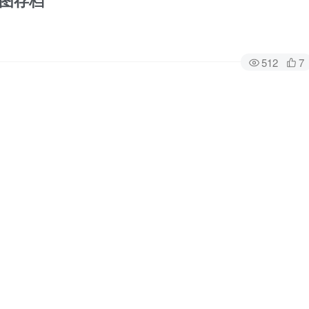
 地图存档
512
7