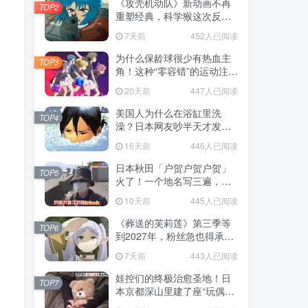
《攻壳机动队》新动画不再
TOP2
重塑经典，科学猴这次反而
赌对了！
7天前
452人已阅读
为什么保龄球很少有热血主
TOP3
角！这种“零容错”的运动注定
被动漫抛弃，简直像极了我
20天前
447人已阅读
们的生活！
美国人为什么在浴缸里洗
TOP4
澡？日本网友吵半天才发
现，生活习惯差异背后其实
16天前
446人已阅读
藏在浴室地板里！
日本秋田「户贺户贺户贺」
TOP5
火了！一个地名写三遍，竟
不是玩梗而是150年旧账！
10天前
445人已阅读
《葬送的芙莉莲》第三季等
TOP6
到2027年，粉丝急也得承认
这次慢得有道理！
7天前
443人已阅读
娃控们的终极治愈圣地！日
TOP7
本京都深山里建了座“玩偶神
社”，不仅能拍照还能给娃祈