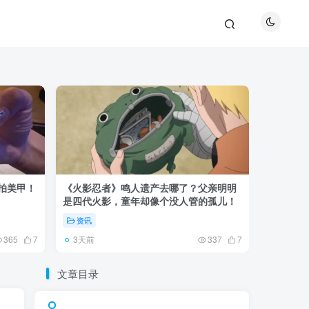
巴拍美甲！
《火影忍者》鸣人遗产去哪了？父亲明明
《鬼灭之刃
是四代火影，童年却像个没人管的孤儿！
观众真正
资讯
资讯
3天前
5天前
365
7
337
7
文章目录