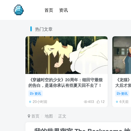
首页
资讯
热门文章
《穿越时空的少女》20周年：细田守最狠
《龙猫
的告白，是逼你承认有些夏天回不去了！
大后才发
资讯
资讯
20小时前
6天前
403
12
首页
地图
正文