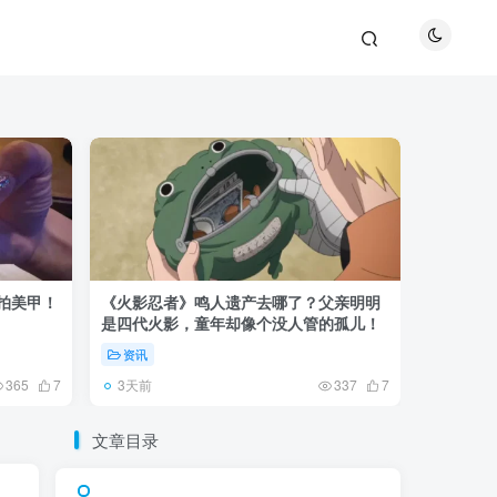
巴拍美甲！
《火影忍者》鸣人遗产去哪了？父亲明明
《鬼灭之刃
是四代火影，童年却像个没人管的孤儿！
观众真正
资讯
资讯
3天前
5天前
365
7
337
7
文章目录