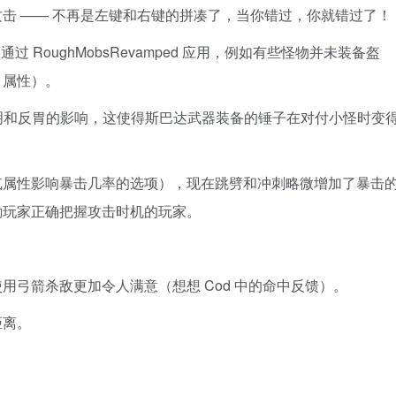
击 —— 不再是左键和右键的拼凑了，当你错过，你就错过了！
 RoughMobsRevamped 应用，例如有些怪物并未装备盔
甲属性）。
失明和反胃的影响，这使得斯巴达武器装备的锤子在对付小怪时变
气属性影响暴击几率的选项），现在跳劈和冲刺略微增加了暴击
励玩家正确把握攻击时机的玩家。
用弓箭杀敌更加令人满意（想想 Cod 中的命中反馈）。
距离。