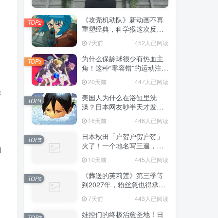
《攻壳机动队》新动画不再
TOP2
重塑经典，科学猴这次反而
赌对了！
7天前
452人已阅读
为什么保龄球很少有热血主
TOP3
角！这种“零容错”的运动注定
，
被动漫抛弃，简直像极了我
20天前
447人已阅读
们的生活！
非
美国人为什么在浴缸里洗
TOP4
澡？日本网友吵半天才发
现，生活习惯差异背后其实
16天前
446人已阅读
藏在浴室地板里！
日本秋田「户贺户贺户贺」
TOP5
火了！一个地名写三遍，竟
的
不是玩梗而是150年旧账！
10天前
445人已阅读
《葬送的芙莉莲》第三季等
TOP6
到2027年，粉丝急也得承认
这次慢得有道理！
7天前
443人已阅读
娃控们的终极治愈圣地！日
TOP7