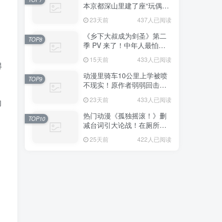
本京都深山里建了座“玩偶神
社”，不仅能拍照还能给娃祈
23天前
437人已阅读
福！
《乡下大叔成为剑圣》第二
TOP8
季 PV 来了！中年人最怕的
不是变老，而是没人愿意再
15天前
433人已阅读
相信你！
得
动漫里骑车10公里上学被喷
TOP9
不现实！原作者弱弱回击：
不好意思，那是我高中的日
23天前
433人已阅读
的
常通勤！
热门动漫《孤独摇滚！》删
TOP10
减台词引大论战！在厕所吃
饭的，其实全是假装社恐的
25天前
422人已阅读
现充！