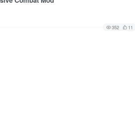
ve Combat Mod
352
11