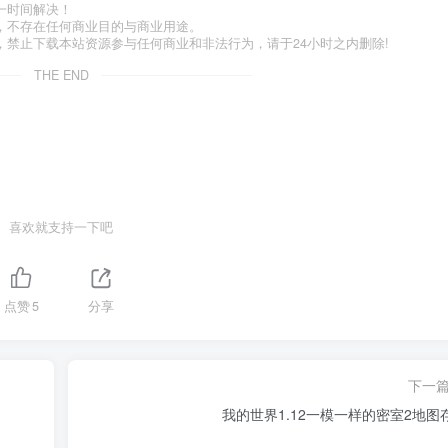
一时间解决！
，不存在任何商业目的与商业用途。
禁止下载本站资源参与任何商业和非法行为，请于24小时之内删除!
THE END
喜欢就支持一下吧
点赞
5
分享
下一
我的世界1.12一模一样的密室2地图