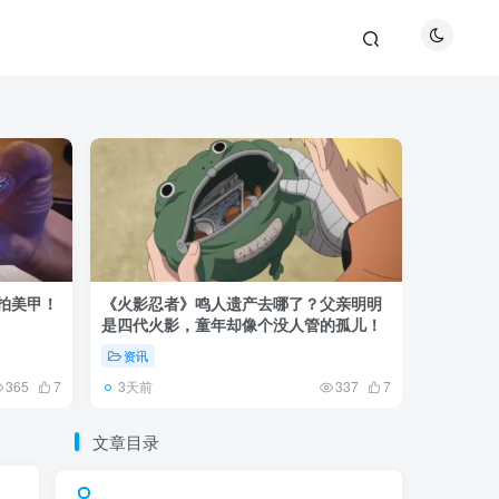
巴拍美甲！
《火影忍者》鸣人遗产去哪了？父亲明明
《鬼灭之刃
是四代火影，童年却像个没人管的孤儿！
观众真正
资讯
资讯
3天前
5天前
365
7
337
7
文章目录