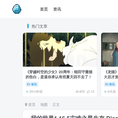
首页
资讯
热门文章
《穿越时空的少女》20周年：细田守最狠
《龙猫
的告白，是逼你承认有些夏天回不去了！
大后才发
资讯
资讯
20小时前
6天前
403
12
首页
地图
正文