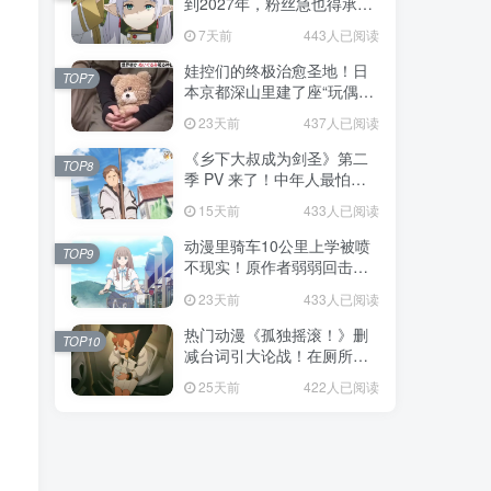
到2027年，粉丝急也得承认
这次慢得有道理！
7天前
443人已阅读
娃控们的终极治愈圣地！日
TOP7
本京都深山里建了座“玩偶神
社”，不仅能拍照还能给娃祈
23天前
437人已阅读
福！
《乡下大叔成为剑圣》第二
TOP8
季 PV 来了！中年人最怕的
不是变老，而是没人愿意再
15天前
433人已阅读
相信你！
动漫里骑车10公里上学被喷
TOP9
不现实！原作者弱弱回击：
不好意思，那是我高中的日
23天前
433人已阅读
常通勤！
热门动漫《孤独摇滚！》删
TOP10
减台词引大论战！在厕所吃
饭的，其实全是假装社恐的
25天前
422人已阅读
现充！