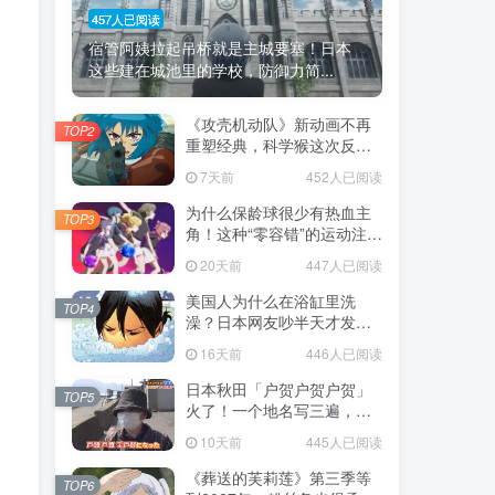
457人已阅读
宿管阿姨拉起吊桥就是主城要塞！日本
这些建在城池里的学校，防御力简...
《攻壳机动队》新动画不再
TOP2
重塑经典，科学猴这次反而
赌对了！
7天前
452人已阅读
为什么保龄球很少有热血主
TOP3
角！这种“零容错”的运动注定
被动漫抛弃，简直像极了我
20天前
447人已阅读
们的生活！
美国人为什么在浴缸里洗
TOP4
澡？日本网友吵半天才发
现，生活习惯差异背后其实
16天前
446人已阅读
藏在浴室地板里！
日本秋田「户贺户贺户贺」
TOP5
火了！一个地名写三遍，竟
不是玩梗而是150年旧账！
10天前
445人已阅读
《葬送的芙莉莲》第三季等
TOP6