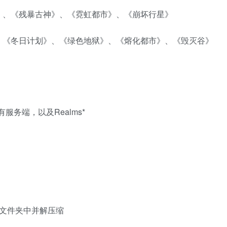
》、《残暴古神》、《霓虹都市》、《崩坏行星》
、《冬日计划》、《绿色地狱》、《熔化都市》、《毁灭谷》
务端，以及Realms*
ave 文件夹中并解压缩