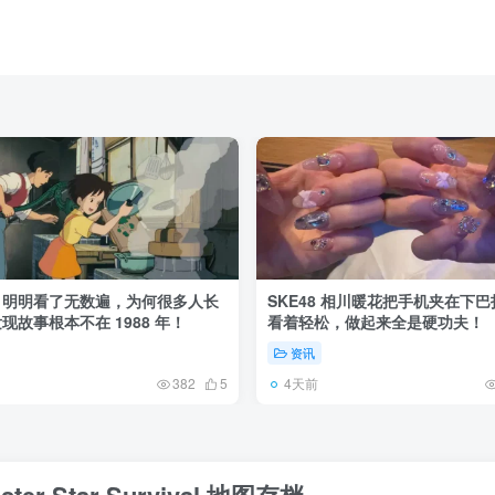
》明明看了无数遍，为何很多人长
SKE48 相川暖花把手机夹在下
现故事根本不在 1988 年！
看着轻松，做起来全是硬功夫！
资讯
4天前
382
5