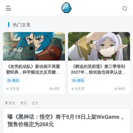
热门文章
《攻壳机动队》新动画不再重
《葬送的芙莉莲》第三季等到
塑经典，科学猴这次反而赌对
2027年，粉丝急也得承认这次
了！
慢得有道理！
资讯
资讯
6天前
6天前
452
443
首页
资讯
正文
曝《黑神话：悟空》将于5月19日上架WeGame，
预售价格定为268元