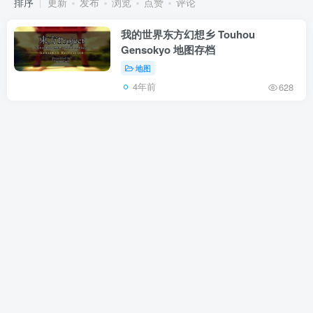
排序
更新
发布
浏览
点赞
评论
我的世界东方幻想乡 Touhou
Gensokyo 地图存档
地图
4年前
628