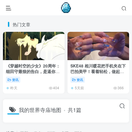
热门文章
《穿越时空的少女》20周年：
SKE48 相川暖花把手机夹在下
细田守最狠的告白，是逼你承
巴拍美甲！看着轻松，做起来
认有些夏天回不去了！
全是硬功夫！
资讯
资讯
昨天
5天前
404
366
我的世界寺庙地图
共1篇