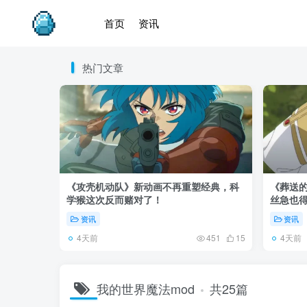
首页
资讯
热门文章
《攻壳机动队》新动画不再重塑经典，科
《葬送的
学猴这次反而赌对了！
丝急也
资讯
资讯
4天前
4天前
451
15
我的世界魔法mod
共25篇