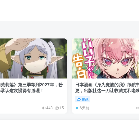
芙莉莲》第三季等到2027年，粉
日本漫画《身为魔族的我》纸质
得承认这次慢得有道理！
更，出版社这一刀让收藏党和老
了起来！
资讯
6天前
443
15