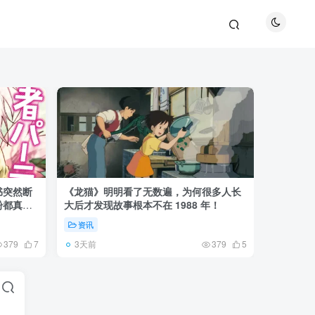
书突然断
《龙猫》明明看了无数遍，为何很多人长
《全职猎
粉都真慌
大后才发现故事根本不在 1988 年！
盘成小杰
资讯
资讯
3天前
6天前
379
7
379
5