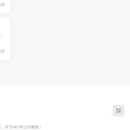
8
的内容包括增幅法术的法杖，两套第四级盔甲选择，甚至一个新维度！ MOD图片 MOD使...
8
，请于24小时之内删除！