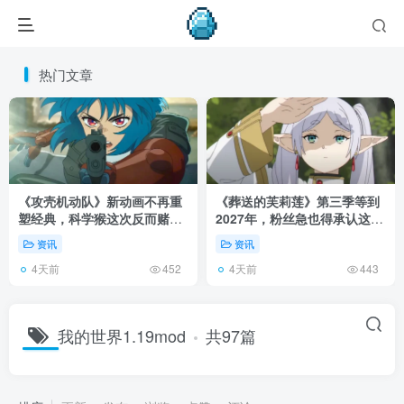
热门文章
《攻壳机动队》新动画不再重
《葬送的芙莉莲》第三季等到
塑经典，科学猴这次反而赌对
2027年，粉丝急也得承认这次
了！
慢得有道理！
资讯
资讯
4天前
4天前
452
443
我的世界1.19mod
共97篇