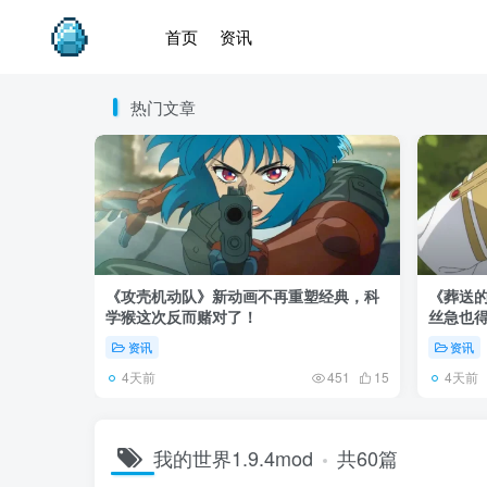
首页
资讯
热门文章
《攻壳机动队》新动画不再重塑经典，科
《葬送的
学猴这次反而赌对了！
丝急也
资讯
资讯
4天前
4天前
451
15
我的世界1.9.4mod
共60篇