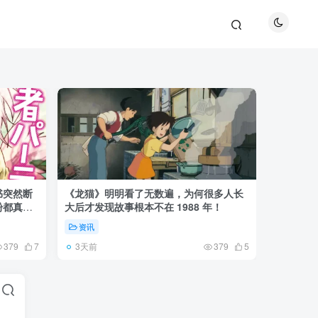
书突然断
《龙猫》明明看了无数遍，为何很多人长
《全职猎
粉都真慌
大后才发现故事根本不在 1988 年！
盘成小杰
资讯
资讯
3天前
6天前
379
7
379
5