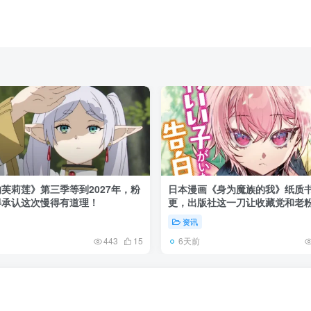
芙莉莲》第三季等到2027年，粉
日本漫画《身为魔族的我》纸质
得承认这次慢得有道理！
更，出版社这一刀让收藏党和老
了起来！
资讯
6天前
443
15