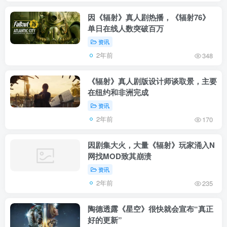
因《辐射》真人剧热播，《辐射76》
单日在线人数突破百万
资讯
2年前
348
《辐射》真人剧版设计师谈取景，主要
在纽约和非洲完成
资讯
2年前
170
因剧集大火，大量《辐射》玩家涌入N
网找MOD致其崩溃
资讯
2年前
235
陶德透露《星空》很快就会宣布“真正
好的更新”