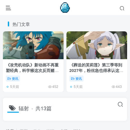
热门文章
《攻壳机动队》新动画不再重
《葬送的芙莉莲》第三季等到
塑经典，科学猴这次反而赌对
2027年，粉丝急也得承认这次
了！
慢得有道理！
资讯
资讯
5天前
5天前
452
443
辐射
共13篇