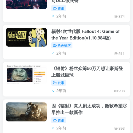
对DLC很兴奋
资讯
2年前
374
辐射4次世代版 Fallout 4: Game of
the Year Edition(v1.10.984版)
角色扮演
2年前
511
《辐射》粉丝众筹50万刀想让豪斯登
上赌城巨球
资讯
2年前
208
因《辐射》真人剧太成功，微软希望尽
早推出一款新作
资讯
2年前
393