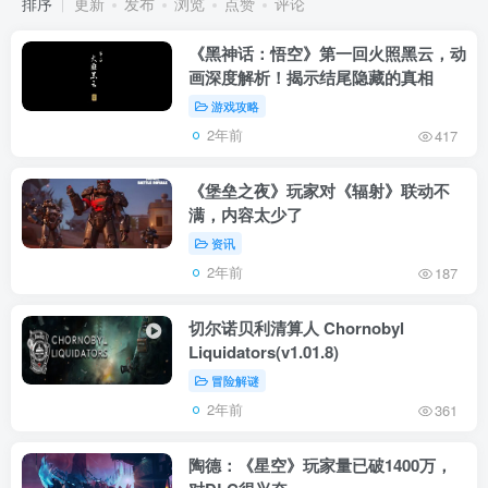
排序
更新
发布
浏览
点赞
评论
《黑神话：悟空》第一回火照黑云，动
画深度解析！揭示结尾隐藏的真相
游戏攻略
2年前
417
《堡垒之夜》玩家对《辐射》联动不
满，内容太少了
资讯
2年前
187
切尔诺贝利清算人 Chornobyl
Liquidators(v1.01.8)
冒险解谜
2年前
361
陶德：《星空》玩家量已破1400万，