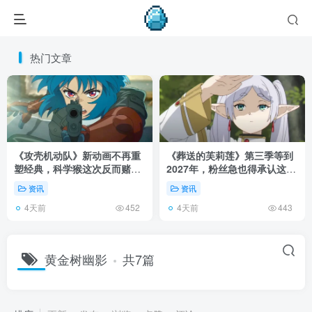
热门文章
《攻壳机动队》新动画不再重
《葬送的芙莉莲》第三季等到
塑经典，科学猴这次反而赌对
2027年，粉丝急也得承认这次
了！
慢得有道理！
资讯
资讯
4天前
4天前
452
443
黄金树幽影
共7篇