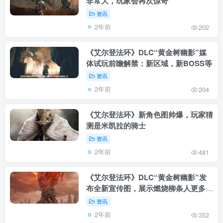
非常大，玩家会再次惊奇
资讯
2年前
202
《艾尔登法环》DLC“黄金树幽影”媒
体试玩前瞻解禁：新区域，新BOSS等
资讯
2年前
204
《艾尔登法环》新角色图帅爆，玩家猜
测是米凯拉的骑士
资讯
2年前
481
《艾尔登法环》DLC“黄金树幽影”发
布全新宣传图，展示燃烧柳条人更多细
节
资讯
2年前
352