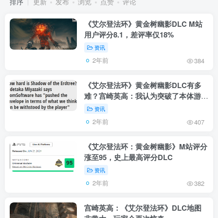
排序
更新
发布
浏览
点赞
评论
《艾尔登法环》黄金树幽影DLC M站
用户评分8.1，差评率仅18%
资讯
2年前
384
《艾尔登法环》黄金树幽影DLC有多
难？宫崎英高：我认为突破了本体游戏
玩家抗压极限
资讯
2年前
407
《艾尔登法环：黄金树幽影》M站评分
涨至95，史上最高评分DLC
资讯
2年前
382
宫崎英高：《艾尔登法环》DLC地图