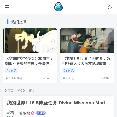
热门文章
《穿越时空的少女》20周年：
《龙猫》明明看了无数遍，为
细田守最狠的告白，是逼你承
何很多人长大后才发现故事根
认有些夏天回不去了！
本不在 1988 年！
资讯
资讯
19小时前
6天前
403
382
首页
MOD
正文
我的世界1.16.5神圣任务 Divine Missions Mod
看板娘