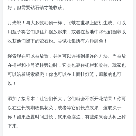
好，但需要钻石镐才能收获。
月光蛾！与大多数动物一样，飞蛾在世界上随机生成。可以
用瓶子将它们抓住并摆放起来，或者在基地中将他们圈养以
收获他们褪下的萤石粉。尝试收集所有六种颜色！
绳索现在可以被放置，并且可以连接到相连的方块。当被放
在栅栏和小号梁柱旁边时，它会包裹住栅栏和梁柱。玩家也
可以沿着绳索攀爬！你也可以在上面挂灯笼，原版的也可
以！
添加了接骨木！让它们长大，它们就会不断开花结果！你可
以在生长初期收集花朵，或者等它们长成浆果，这取决于
你！如果放置时间过长，浆果会腐烂，有些浆果会从树上掉
下来。