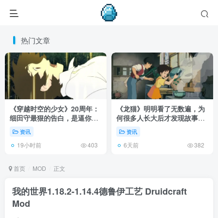
热门文章
《穿越时空的少女》20周年：
《龙猫》明明看了无数遍，为
细田守最狠的告白，是逼你承
何很多人长大后才发现故事根
认有些夏天回不去了！
本不在 1988 年！
资讯
资讯
19小时前
6天前
403
382
首页
MOD
正文
我的世界1.18.2-1.14.4德鲁伊工艺 Druidcraft
Mod