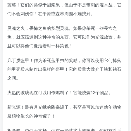
蓝莓！它们的类似于甜浆果，但由于不是带刺的灌木丛，它
们不会刺伤你！在平原或森林周围不难找到。
灵魂之火，畏怖之鱼的炽烈灵魂。如果你杀死一些畏怖之
鱼，就应该遇到这种神奇的东西。它可以作为光源放置，并
且可以将他们像活着时一样染色！
几丁质盔甲！作为杀死蓝甲虫的奖励，你可以使用它们掉落
的甲壳质来制作出像样的盔甲！它的质量大致介于铁和钻石
之间。
火热的玻璃现在可以用作燃料了！它能烧炼12个物品。
新光源！装有月光蛾的陶瓷罐子，甚至是可以加速幼年动物
及植物生长的神奇罐子！
板条箱，类似于木桶，但有一些艺术上的改变。他们有以后