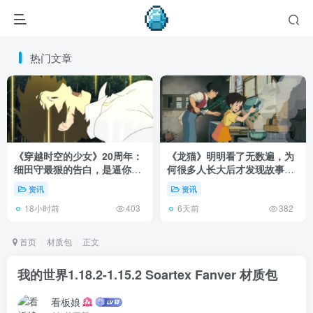
热门文章
《穿越时空的少女》20周年：
《龙猫》明明看了无数遍，为
细田守最狠的告白，是逼你承
何很多人长大后才发现故事根
认有些夏天回不去了！
本不在 1988 年！
资讯
资讯
18小时前
6天前
403
382
首页
材质包
正文
我的世界1.18.2-1.15.2 Soartex Fanver 材质包
看板娘