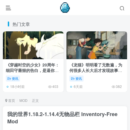
热门文章
《穿越时空的少女》20周年：
《龙猫》明明看了无数遍，为
细田守最狠的告白，是逼你承
何很多人长大后才发现故事根
认有些夏天回不去了！
本不在 1988 年！
资讯
资讯
18小时前
6天前
403
382
首页
MOD
正文
我的世界1.18.2-1.14.4无物品栏 Inventory-Free
Mod