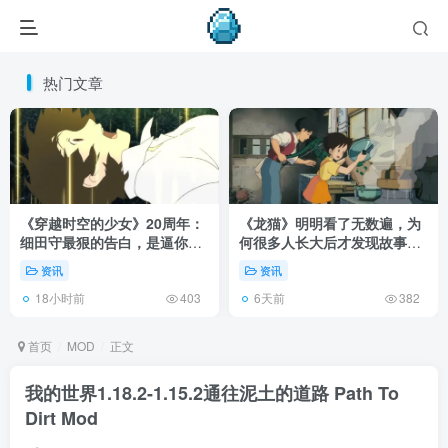
热门文章
《穿越时空的少女》20周年：
《龙猫》明明看了无数遍，为
细田守最狠的告白，是逼你承
何很多人长大后才发现故事根
认有些夏天回不去了！
本不在 1988 年！
资讯
资讯
18小时前
6天前
403
382
首页
MOD
正文
我的世界1.18.2-1.15.2通往泥土的道路 Path To
Dirt Mod