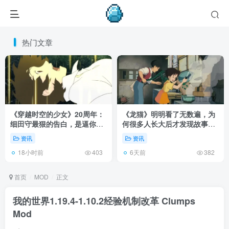
热门文章
《穿越时空的少女》20周年：
《龙猫》明明看了无数遍，为
细田守最狠的告白，是逼你承
何很多人长大后才发现故事根
认有些夏天回不去了！
本不在 1988 年！
资讯
资讯
18小时前
6天前
403
382
首页
MOD
正文
我的世界1.19.4-1.10.2经验机制改革 Clumps
Mod