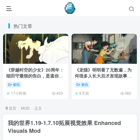
热门文章
《穿越时空的少女》20周年：
《龙猫》明明看了无数遍，为
细田守最狠的告白，是逼你承
何很多人长大后才发现故事根
认有些夏天回不去了！
本不在 1988 年！
资讯
资讯
17小时前
6天前
403
382
首页
MOD
正文
我的世界1.19-1.7.10拓展视觉效果 Enhanced
Visuals Mod