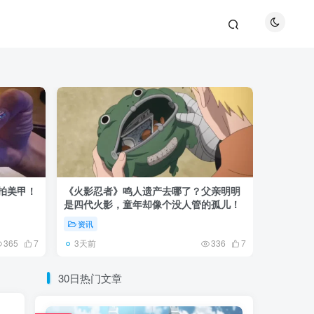
巴拍美甲！
《火影忍者》鸣人遗产去哪了？父亲明明
《鬼灭之刃
是四代火影，童年却像个没人管的孤儿！
观众真正
资讯
资讯
3天前
5天前
365
7
336
7
30日热门文章