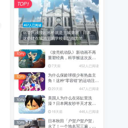
TOP1
457人已阅读
宿管阿姨拉起吊桥就是主城要塞！日本
这些建在城池里的学校，防御力简...
《攻壳机动队》新动画不再
TOP2
重塑经典，科学猴这次反而
赌对了！
7天前
452人已阅读
为什么保龄球很少有热血主
TOP3
角！这种“零容错”的运动注定
被动漫抛弃，简直像极了我
20天前
447人已阅读
们的生活！
美国人为什么在浴缸里洗
TOP4
澡？日本网友吵半天才发
现，生活习惯差异背后其实
16天前
446人已阅读
藏在浴室地板里！
日本秋田「户贺户贺户贺」
TOP5
火了！一个地名写三遍，竟