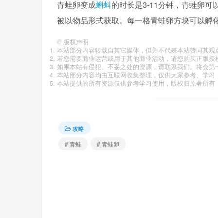
青蛙卵变成
蝌蚪
的时长是3-11分钟，青蛙卵
被以物品形式获取。每一格青蛙卵方块可以孵化
©
版权声明
本站部分内容转载自其它媒体，但并不代表本站赞同其观
若您需要商业运营或用于其他商业活动，请您购买正版授
如果本站有侵犯、不妥之处的资源，请联系我们。将会第
本站部分内容均由互联网收集整理，仅供大家参考、学习
本站提供的所有资源仅供参考学习使用，版权归原著所有，
攻略
# 青蛙
# 青蛙卵