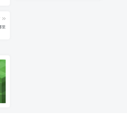
篇
哪里
骷髅
蠹虫