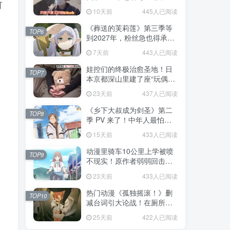
可
不是玩梗而是150年旧账！
10天前
445人已阅读
《葬送的芙莉莲》第三季等
TOP6
到2027年，粉丝急也得承认
这次慢得有道理！
7天前
443人已阅读
娃控们的终极治愈圣地！日
TOP7
本京都深山里建了座“玩偶神
社”，不仅能拍照还能给娃祈
23天前
437人已阅读
福！
《乡下大叔成为剑圣》第二
TOP8
季 PV 来了！中年人最怕的
不是变老，而是没人愿意再
15天前
433人已阅读
相信你！
动漫里骑车10公里上学被喷
TOP9
不现实！原作者弱弱回击：
不好意思，那是我高中的日
23天前
433人已阅读
常通勤！
热门动漫《孤独摇滚！》删
TOP10
减台词引大论战！在厕所吃
饭的，其实全是假装社恐的
25天前
422人已阅读
现充！