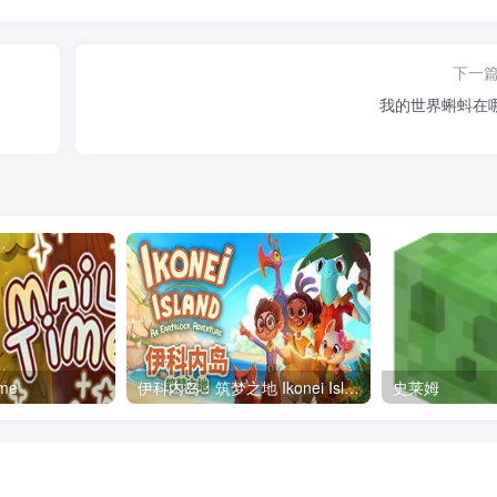
下一
我的世界蝌蚪在
me
伊科内岛：筑梦之地 Ikonei Island: An Earthlock Adventure
史莱姆