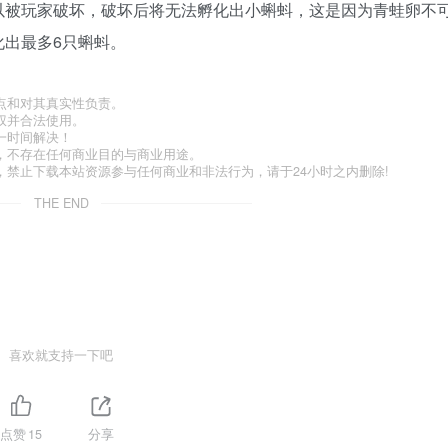
可以被玩家破坏，破坏后将无法孵化出小蝌蚪，这是因为青蛙卵不
出最多6只蝌蚪。
点和对其真实性负责。
权并合法使用。
一时间解决！
，不存在任何商业目的与商业用途。
禁止下载本站资源参与任何商业和非法行为，请于24小时之内删除!
THE END
喜欢就支持一下吧
点赞
15
分享