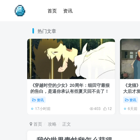
首页
资讯
热门文章
《穿越时空的少女》20周年：细田守最狠
《龙猫
的告白，是逼你承认有些夏天回不去了！
大后才发
资讯
资讯
17小时前
6天前
403
12
首页
攻略
正文