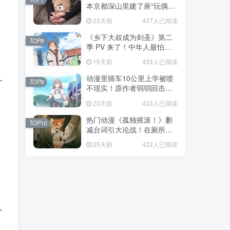
本京都深山里建了座“玩偶神
社”，不仅能拍照还能给娃祈
23天前
437人已阅读
福！
《乡下大叔成为剑圣》第二
TOP8
季 PV 来了！中年人最怕的
不是变老，而是没人愿意再
15天前
433人已阅读
相信你！
久
动漫里骑车10公里上学被喷
TOP9
不现实！原作者弱弱回击：
不好意思，那是我高中的日
23天前
433人已阅读
常通勤！
热门动漫《孤独摇滚！》删
TOP10
减台词引大论战！在厕所吃
饭的，其实全是假装社恐的
25天前
422人已阅读
现充！
久