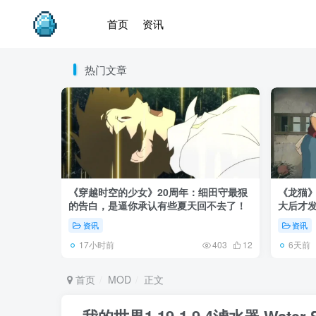
首页
资讯
热门文章
《穿越时空的少女》20周年：细田守最狠
《龙猫
的告白，是逼你承认有些夏天回不去了！
大后才发
资讯
资讯
17小时前
6天前
403
12
首页
MOD
正文