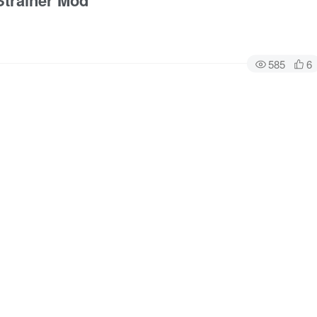
rainer Mod
585
6