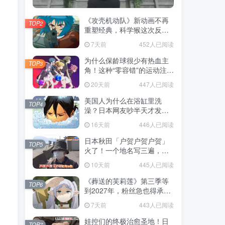
《攻壳机动队》新动画不再
TOP2
重塑经典，科学猴这次反而
赌对了！
7天前
452人已阅读
为什么保龄球很少有热血主
TOP3
角！这种“零容错”的运动注定
被动漫抛弃，简直像极了我
20天前
447人已阅读
们的生活！
美国人为什么在浴缸里洗
TOP4
澡？日本网友吵半天才发
现，生活习惯差异背后其实
16天前
446人已阅读
藏在浴室地板里！
日本秋田「户贺户贺户贺」
TOP5
火了！一个地名写三遍，竟
不是玩梗而是150年旧账！
10天前
445人已阅读
《葬送的芙莉莲》第三季等
TOP6
到2027年，粉丝急也得承认
这次慢得有道理！
7天前
443人已阅读
娃控们的终极治愈圣地！日
TOP7