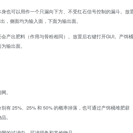
本身也可以用作一个只漏向下方、不受红石信号控制的漏斗。放
输出，侧面均为输入面，下面为输出面。
会产出肥料（作用与骨粉相同）。放置后右键打开GUI。产饵
面为输出面。
。
滤网。
 25%、25% 和 50% 的概率掉落，也可通过产饵桶堆肥获
物品。
滤网的过滤中，可滤得鱼和其他物品。