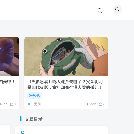
巴拍美甲！
《火影忍者》鸣人遗产去哪了？父亲明明
《鬼灭之刃
是四代火影，童年却像个没人管的孤儿！
观众真正
资讯
资讯
3天前
5天前
365
7
336
7
文章目录