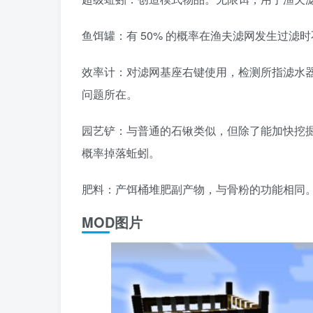
鱼饵罐：有 50% 的概率在渔夫滤网发生过滤
效率计：对滤网基座右键使用，检测所指滤水
问题所在。
园艺铲：与普通的石锹类似，但除了能加快挖掘
概率掉落蚯蚓。
肥料：产饵桶堆肥副产物，与骨粉的功能相同
MOD图片