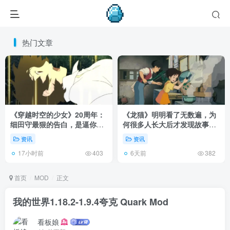
热门文章
《穿越时空的少女》20周年：
《龙猫》明明看了无数遍，为
细田守最狠的告白，是逼你承
何很多人长大后才发现故事根
认有些夏天回不去了！
本不在 1988 年！
资讯
资讯
17小时前
6天前
403
382
首页
MOD
正文
我的世界1.18.2-1.9.4夸克 Quark Mod
看板娘