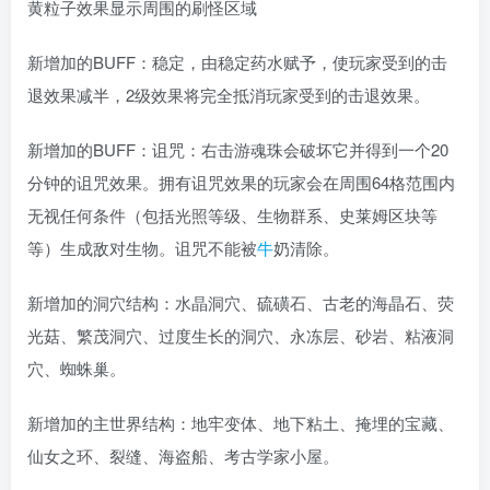
黄粒子效果显示周围的刷怪区域
新增加的BUFF：稳定，由稳定药水赋予，使玩家受到的击
退效果减半，2级效果将完全抵消玩家受到的击退效果。
新增加的BUFF：诅咒：右击游魂珠会破坏它并得到一个20
分钟的诅咒效果。拥有诅咒效果的玩家会在周围64格范围内
无视任何条件（包括光照等级、生物群系、史莱姆区块等
等）生成敌对生物。诅咒不能被
牛
奶清除。
新增加的洞穴结构：水晶洞穴、硫磺石、古老的海晶石、荧
光菇、繁茂洞穴、过度生长的洞穴、永冻层、砂岩、粘液洞
穴、蜘蛛巢。
新增加的主世界结构：地牢变体、地下粘土、掩埋的宝藏、
仙女之环、裂缝、海盗船、考古学家小屋。