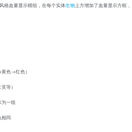
极简风格血量显示模组，在每个实体
生物
上方增加了血量显示方框，
→黄色→红色）
亡灵等）
示为一组
色相同