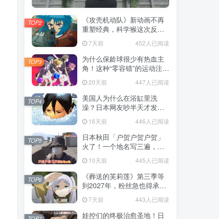
《攻壳机动队》新动画不再
TOP2
重塑经典，科学猴这次反而
赌对了！
7天前
452人已阅读
为什么保龄球很少有热血主
TOP3
角！这种“零容错”的运动注定
被动漫抛弃，简直像极了我
20天前
447人已阅读
们的生活！
美国人为什么在浴缸里洗
TOP4
澡？日本网友吵半天才发
现，生活习惯差异背后其实
16天前
446人已阅读
藏在浴室地板里！
日本秋田「户贺户贺户贺」
TOP5
火了！一个地名写三遍，竟
不是玩梗而是150年旧账！
10天前
445人已阅读
《葬送的芙莉莲》第三季等
TOP6
到2027年，粉丝急也得承认
这次慢得有道理！
7天前
443人已阅读
娃控们的终极治愈圣地！日
TOP7