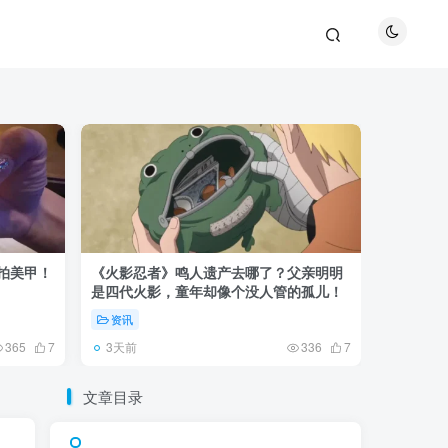
巴拍美甲！
《火影忍者》鸣人遗产去哪了？父亲明明
《鬼灭之刃
是四代火影，童年却像个没人管的孤儿！
观众真正
资讯
资讯
3天前
5天前
365
7
336
7
文章目录