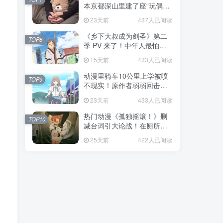
本京都深山里建了座“玩偶神
社”，不仅能拍照还能给娃祈
23天前
437人已阅读
福！
《乡下大叔成为剑圣》第二
TOP8
季 PV 来了！中年人最怕的
不是变老，而是没人愿意再
15天前
433人已阅读
相信你！
动漫里骑车10公里上学被喷
TOP9
不现实！原作者弱弱回击：
不好意思，那是我高中的日
23天前
433人已阅读
常通勤！
热门动漫《孤独摇滚！》删
TOP10
减台词引大论战！在厕所吃
饭的，其实全是假装社恐的
25天前
422人已阅读
现充！