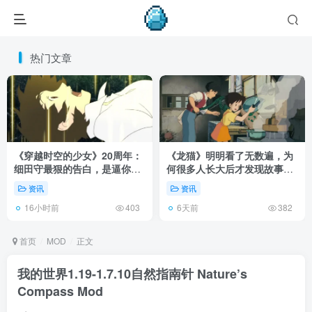
热门文章
《穿越时空的少女》20周年：
《龙猫》明明看了无数遍，为
细田守最狠的告白，是逼你承
何很多人长大后才发现故事根
认有些夏天回不去了！
本不在 1988 年！
资讯
资讯
16小时前
6天前
403
382
首页
MOD
正文
我的世界1.19-1.7.10自然指南针 Nature’s
Compass Mod