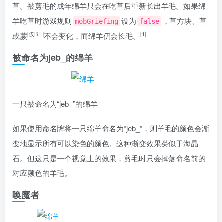
草。被剪毛的成年绵羊只会在吃草后重新长出羊毛。如果绵
羊吃草时游戏规则
设为
，草方块、草
mobGriefing
false
[仅BE]
[1]
或蕨
不会变化，而绵羊仍会长毛。
被命名为jeb_的绵羊
一只被命名为“jeb_”的绵羊
如果
使用
命名牌将一只绵羊命名为“jeb_”，则羊毛的颜色会渐
变地显示所有可以染色的颜色。这种渐变效果类似于海晶
石。但这只是一个视觉上的效果，剪毛时只会掉落命名前的
对应颜色的羊毛。
唤魔者