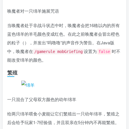
唤魔者对一只绵羊施展咒语
当唤魔者处于非战斗状态中时，唤魔者会把16格以内的所有
蓝色绵羊的羊毛颜色变成红色。在此之前唤魔者会冒出橙色
的粒子（），并发出“呜噜噜”的声音作为警告。在Java版
中，唤魔者在
设置为
时不
/gamerule mobGriefing
false
能改变绵羊的颜色。
繁殖
一只混合了父母双方颜色的幼年绵羊
给两只绵羊喂食小麦能让它们繁殖出一只幼年绵羊，繁殖之
后会给予玩家1-7经验值，并且双亲在5分钟内不再能繁殖。