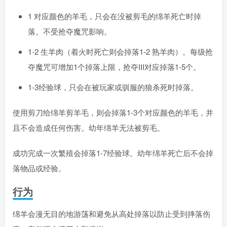
1 对应颜色的
羊毛
，只会在没被剪毛的绵羊死亡时掉
落。不受抢夺魔咒影响。
1-2
生羊肉
（着火时死亡则会掉落1-2
熟羊肉
）。每级抢
夺魔咒可增加1个掉落上限，抢夺III对应掉落1-5个。
1-3
经验球
，只会在被玩家或驯服的狼杀死时掉落。
使用
剪刀给绵羊剪羊毛，则会掉落1-3个对应颜色的
羊毛
，并
且不会造成任何伤害。幼年绵羊无法被剪毛。
成功完成一次繁殖会掉落1-7
经验球
。幼年绵羊死亡后不会掉
落物品或经验。
行为
绵羊会漫无目的地游荡和避免从高处掉落以防止受到摔落伤