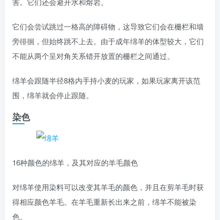
害。它们还会避开水和熔岩。
它们会尝试跳过一格高的障碍物，这导致它们会在栅栏和墙
旁徘徊，但始终跳不上去。由于成年绵羊的体型较大，它们
不能从两个呈对角关系错开放置的栅栏之间通过。
绵羊会跟随半径8格内手持小麦的玩家，如果玩家离开该范
围，绵羊就会停止跟随。
染色
16种颜色的绵羊，及其对应的羊毛颜色
对绵羊
使用
染料可以改变其羊毛的颜色，并且在剪羊毛时获
得相应颜色羊毛。在羊毛重新长出来之前，绵羊不能被染
色。