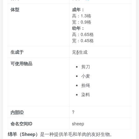
体型
成年：
高：1.3格
宽：0.9格
幼年：
高：0.65格
宽：0.45格
生成于
见§生成
可使用物品
剪刀
小麦
拴绳
染料
内部ID
?
命名空间ID
sheep
绵羊（Sheep）
是一种提供羊毛和羊肉的友好生物。