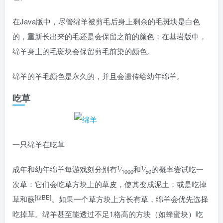
在Java版中，尽管绵羊被剪毛后身上剩余的毛斑块是白色
的，重新长出来的毛还是会保留之前的颜色；在基岩版中，
绵羊身上的毛斑块会保留剪毛前染的颜色。
绵羊的羊毛颜色是永久的，并且会遗传给幼年绵羊。
吃草
一只绵羊在吃草
1
1
成年和幼年绵羊每游戏刻分别有
⁄
和
⁄
的概率尝试吃一
1000
50
次草：它们会吃草方块上的草皮，使其变成泥土；或是吃掉
[仅BE]
草和蕨
。如果一个草方块上方长有草，绵羊会优先选择
吃掉草。绵羊甚至能透过不足1格高的方块（如蜂蜜块）吃