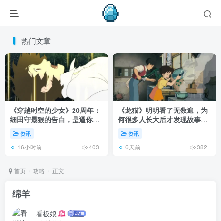
热门文章
《穿越时空的少女》20周年：
《龙猫》明明看了无数遍，为
细田守最狠的告白，是逼你承
何很多人长大后才发现故事根
认有些夏天回不去了！
本不在 1988 年！
资讯
资讯
16小时前
6天前
403
382
首页
攻略
正文
绵羊
看板娘