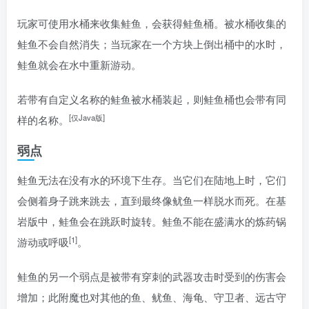
玩家可
使用
水桶来收集鲑鱼，会获得鲑鱼桶。被水桶收集的
鲑鱼不会自然消失；当玩家在一个方块上倒出桶中的水时，
鲑鱼就会在水中重新游动。
若带有自定义名称的鲑鱼被水桶装起，则鲑鱼桶也会带有同
[仅Java版]
样的名称。
弱点
鲑鱼无法在没有水的环境下生存。当它们在陆地上时，它们
会侧着身子跳来跳去，直到最终像鱿鱼一样脱水而死。在基
岩版中，鲑鱼会在跳跃时旋转。鲑鱼不能在盛满水的炼药锅
[1]
游动或呼吸
。
鲑鱼的另一个弱点是被带有穿刺的武器攻击时受到的伤害会
增加；此附魔也对其他的鱼、鱿鱼、海龟、守卫者、远古守