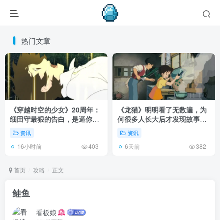
热门文章
《穿越时空的少女》20周年：
《龙猫》明明看了无数遍，为
细田守最狠的告白，是逼你承
何很多人长大后才发现故事根
认有些夏天回不去了！
本不在 1988 年！
资讯
资讯
16小时前
6天前
403
382
首页
攻略
正文
鲑鱼
看板娘