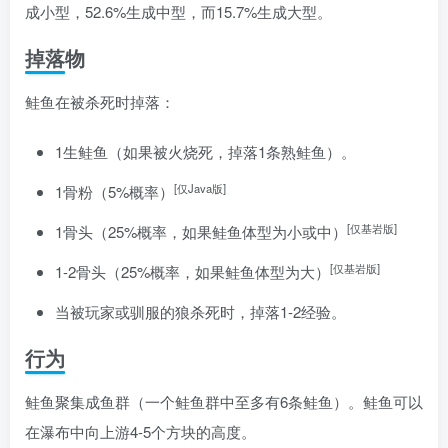
成小型，52.6%生成中型，而15.7%生成大型。
掉落物
鲑鱼在被杀死时掉落：
1
生鲑鱼
（如果被火烧死，掉落1条
熟鲑鱼
）。
[仅Java版]
1
骨粉
（5%概率）
[仅基岩版]
1
骨头
（25%概率，如果鲑鱼体型为小或中）
[仅基岩版]
1-2
骨头
（25%概率，如果鲑鱼体型为大）
当被玩家或驯服的狼杀死时，掉落1-2
经验
。
行为
鲑鱼聚集成鱼群（一个鲑鱼群中至多有6条鲑鱼）。鲑鱼可以
在瀑布中向上游4-5个方块的高度。