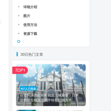
详细介绍
图片
使用方法
资源下载
30日热门文章
TOP1
457人已阅读
宿管阿姨拉起吊桥就是主城要塞！日本
这些建在城池里的学校，防御力简...