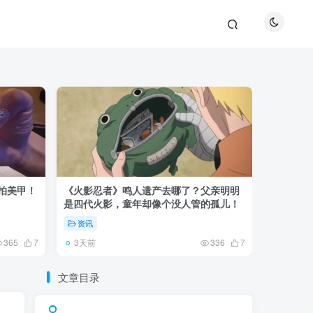
巴拍美甲！
《火影忍者》鸣人遗产去哪了？父亲明明
《鬼灭之刃
是四代火影，童年却像个没人管的孤儿！
观众真正
资讯
资讯
3天前
5天前
365
7
336
7
文章目录