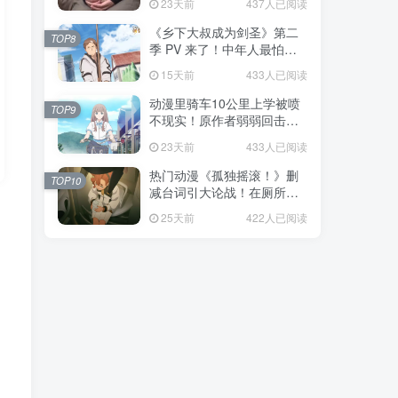
23天前
437人已阅读
福！
《乡下大叔成为剑圣》第二
TOP8
季 PV 来了！中年人最怕的
不是变老，而是没人愿意再
15天前
433人已阅读
相信你！
动漫里骑车10公里上学被喷
TOP9
不现实！原作者弱弱回击：
不好意思，那是我高中的日
23天前
433人已阅读
常通勤！
热门动漫《孤独摇滚！》删
TOP10
减台词引大论战！在厕所吃
饭的，其实全是假装社恐的
25天前
422人已阅读
现充！