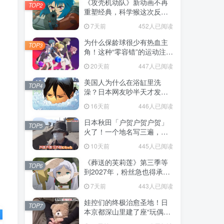
《攻壳机动队》新动画不再
TOP2
重塑经典，科学猴这次反而
赌对了！
7天前
452人已阅读
为什么保龄球很少有热血主
TOP3
角！这种“零容错”的运动注定
被动漫抛弃，简直像极了我
20天前
447人已阅读
们的生活！
美国人为什么在浴缸里洗
TOP4
澡？日本网友吵半天才发
现，生活习惯差异背后其实
16天前
446人已阅读
藏在浴室地板里！
日本秋田「户贺户贺户贺」
TOP5
火了！一个地名写三遍，竟
不是玩梗而是150年旧账！
10天前
445人已阅读
《葬送的芙莉莲》第三季等
TOP6
到2027年，粉丝急也得承认
这次慢得有道理！
7天前
443人已阅读
娃控们的终极治愈圣地！日
TOP7
本京都深山里建了座“玩偶神
社”，不仅能拍照还能给娃祈