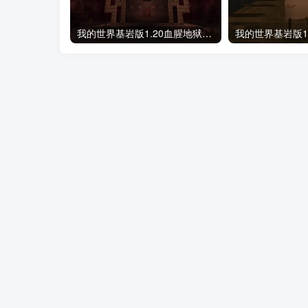
我的世界基岩版1.20血腥地狱-极致视觉+心理二合一地图存档下载