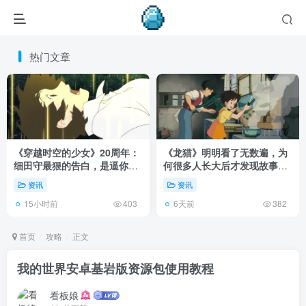
热门文章
《穿越时空的少女》20周年：
《龙猫》明明看了无数遍，为
细田守最狠的告白，是逼你承
何很多人长大后才发现故事根
认有些夏天回不去了！
本不在 1988 年！
资讯
资讯
15小时前
6天前
403
382
首页
攻略
正文
我的世界安卓基岩版资源包使用教程
看板娘