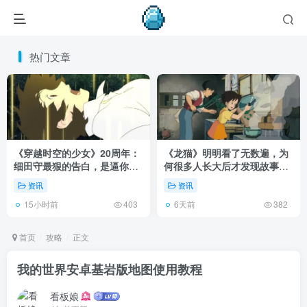
热门文章
《穿越时空的少女》20周年：
《龙猫》明明看了无数遍，为
细田守最狠的告白，是逼你承
何很多人长大后才发现故事根
认有些夏天回不去了！
本不在 1988 年！
资讯
资讯
15小时前
6天前
403
382
首页
攻略
正文
我的世界安卓基岩版地图使用教程
看板娘