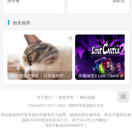
掠夺者
潜影贝
相关推荐
猫咪健康新突破！日本顺利开发猫慢性肾病治疗药，未来或让猫活到30岁
关于我们
免责声明
网站地图
Copyright © 2017-2023 · 我的世界基岩版中文站
本站提供的所有资源仅供参考学习使用，版权归原作者所有，禁止下载本站资
源参与任何商业和非法行为，请于24小时之内删除！
鄂ICP备2023025263号-1