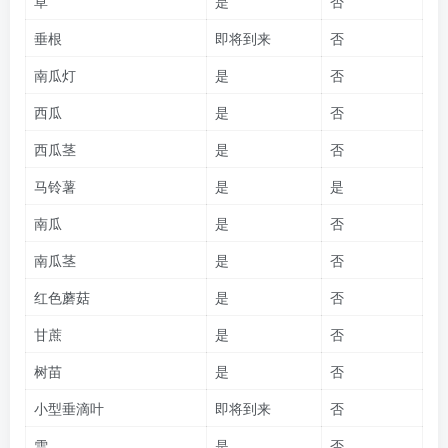
草
是
否
垂根
即将到来
否
南瓜灯
是
否
西瓜
是
否
西瓜茎
是
否
马铃薯
是
是
南瓜
是
否
南瓜茎
是
否
红色蘑菇
是
否
甘蔗
是
否
树苗
是
否
小型垂滴叶
即将到来
否
雪
是
否