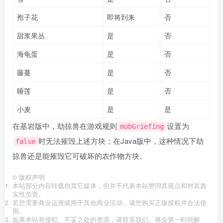
孢子花
即将到来
否
甜浆果丛
是
否
海龟蛋
是
否
藤蔓
是
否
睡莲
是
否
小麦
是
是
在基岩版中，劫掠兽在游戏规则
设置为
mobGriefing
时无法摧毁上述方块；在Java版中，这种情况下劫
false
掠兽还是能摧毁它可破坏的农作物方块。
©
版权声明
本站部分内容转载自其它媒体，但并不代表本站赞同其观点和对其真
实性负责。
若您需要商业运营或用于其他商业活动，请您购买正版授权并合法使
用。
如果本站有侵犯、不妥之处的资源，请联系我们。将会第一时间解