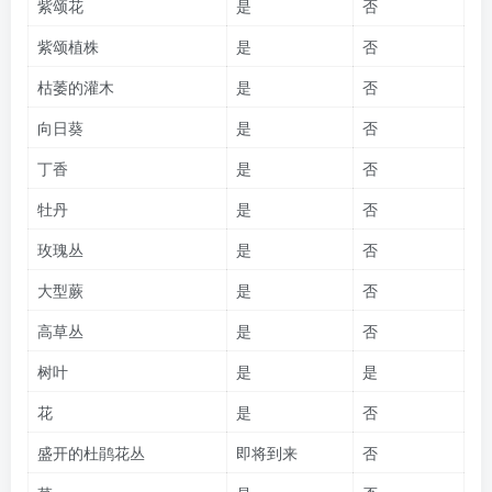
紫颂花
是
否
紫颂植株
是
否
枯萎的灌木
是
否
向日葵
是
否
丁香
是
否
牡丹
是
否
玫瑰丛
是
否
大型蕨
是
否
高草丛
是
否
树叶
是
是
花
是
否
盛开的杜鹃花丛
即将到来
否