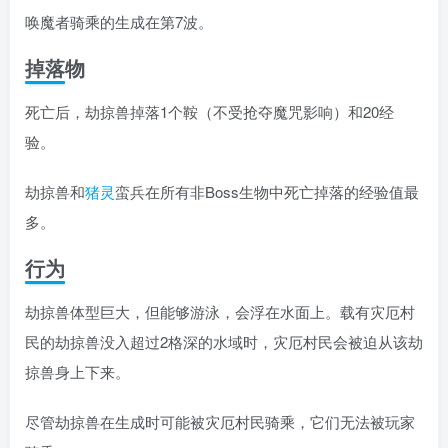
唤魔者骑乘的生成在第7波。
掉落物
死亡后，劫掠兽掉落1个
鞍
（不受抢夺魔咒影响）和20经
验。
劫掠兽和
猪灵
蛮兵在所有非Boss生物中死亡掉落的经验值最
多。
行为
劫掠兽体型巨大，但能够游泳，会浮在水面上。载有灾厄村
民的劫掠兽没入超过2格深的水域时，灾厄村民会被迫从该劫
掠兽身上下来。
尽管劫掠兽在生成时可能被灾厄村民骑乘，它们无法被玩家