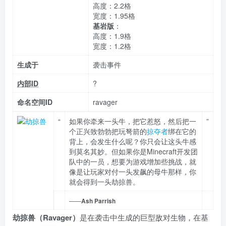
高度：2.2格
宽度：1.95格
基岩版
：
高度：1.9格
宽度：1.2格
生成于
袭击事件
内部ID
?
命名空间ID
ravager
“
如果你牵来一头牛，把它惹怒，然后把一
”
个正兴致勃勃把玩弩箭的
掠夺者
绑在它的
背上，会发生什么呢？你只会让这头牛感
到莫名其妙。但如果你是Minecraft开发团
队中的一员，想要为游戏增加些挑战，就
像是让玩家对付一头发飙的母牛那样，你
就会得到一头劫掠兽。
——
Ash Parrish
劫掠兽（Ravager）
是在袭击中生成的巨型敌对生物，在基