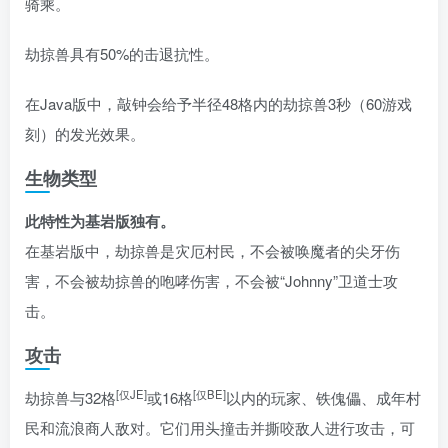
骑乘。
劫掠兽具有50%的击退抗性。
在Java版中，敲钟会给予半径48格内的劫掠兽3秒（60游戏
刻）的
发光
效果。
生物类型
此特性为基岩版独有。
在基岩版中，劫掠兽是灾厄村民，不会被唤魔者的尖牙伤
害，不会被劫掠兽的咆哮伤害，不会被“Johnny”卫道士攻
击。
攻击
[仅JE]
[仅BE]
劫掠兽与32格
或16格
以内的玩家、铁傀儡、成年村
民和流浪商人敌对。它们用头撞击并撕咬敌人进行攻击，可