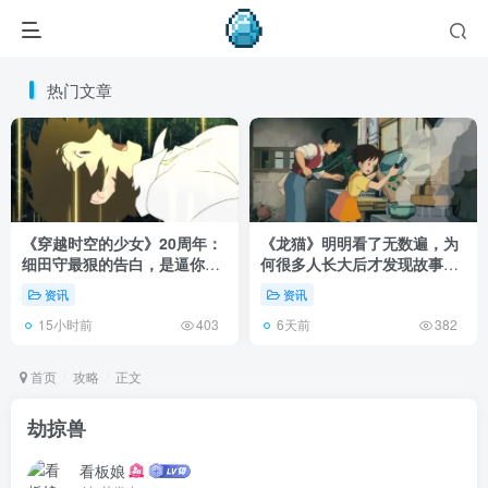
热门文章
《穿越时空的少女》20周年：
《龙猫》明明看了无数遍，为
细田守最狠的告白，是逼你承
何很多人长大后才发现故事根
认有些夏天回不去了！
本不在 1988 年！
资讯
资讯
15小时前
6天前
403
382
首页
攻略
正文
劫掠兽
看板娘