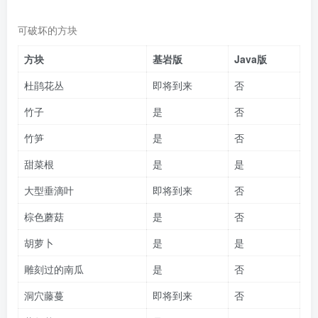
可破坏的方块
方块
基岩版
Java版
杜鹃花丛
即将到来
否
竹子
是
否
竹笋
是
否
甜菜根
是
是
大型垂滴叶
即将到来
否
棕色蘑菇
是
否
胡萝卜
是
是
雕刻过的南瓜
是
否
洞穴藤蔓
即将到来
否