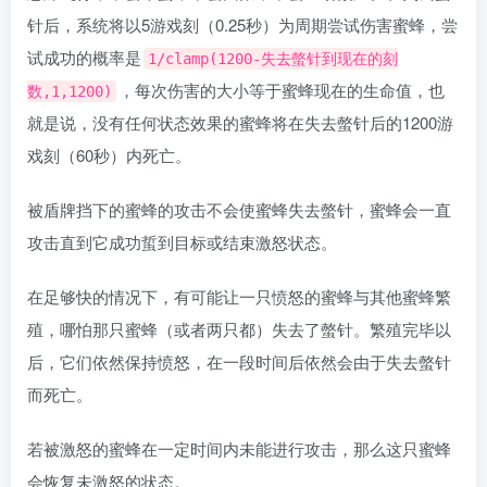
针后，系统将以5游戏刻（0.25秒）为周期尝试伤害蜜蜂，尝
试成功的概率是
1/clamp(1200-失去螫针到现在的刻
，每次伤害的大小等于蜜蜂现在的生命值，也
数,1,1200)
就是说，没有任何状态效果的蜜蜂将在失去螫针后的1200游
戏刻（60秒）内死亡。
被盾牌挡下的蜜蜂的攻击不会使蜜蜂失去螫针，蜜蜂会一直
攻击直到它成功蜇到目标或结束激怒状态。
在足够快的情况下，有可能让一只愤怒的蜜蜂与其他蜜蜂繁
殖，哪怕那只蜜蜂（或者两只都）失去了螫针。繁殖完毕以
后，它们依然保持愤怒，在一段时间后依然会由于失去螫针
而死亡。
若被激怒的蜜蜂在一定时间内未能进行攻击，那么这只蜜蜂
会恢复未激怒的状态。