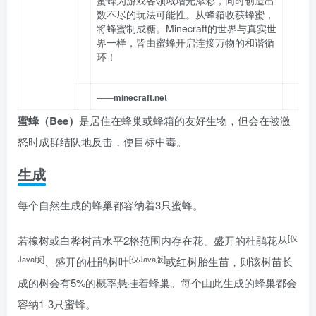
蜜蜂为游戏各领域增光添彩，同时创造出
数不尽的玩法可能性。从蜂箱收获蜂蜜，
将蜂蜜制成糖。Minecraft的世界与真实世
界一样，皆由蜜蜂开启连接万物的和谐循
环！
——
minecraft.net
蜜蜂（Bee）
是居住在蜂巢或蜂箱的友好生物，但会在被激
怒时成群结队地反击，使目标中毒。
生成
每个自然生成的蜂巢都容纳着3只蜜蜂。
[仅
若橡树或白桦树苗水平2格范围内存在花、盛开的杜鹃花丛
Java版]
[仅Java版]
、盛开的杜鹃树叶
或红树胎生苗，则该树苗长
成的树会有5%的概率悬挂着蜂巢。每个由此生成的蜂巢都会
容纳1-3只蜜蜂。