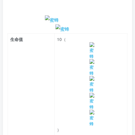
生命值
10（
）