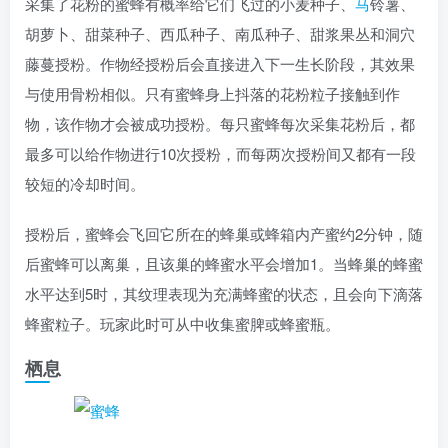
采集了花粉的蜜蜂有概率给它们飞过的小麦种子、
马
铃薯、
胡萝卜、甜菜种子、西瓜种子、南瓜种子、甜浆果丛和洞穴
藤蔓授粉。作物经授粉后会直接进入下一生长阶段，其效果
与使用骨粉相似。只有蜜蜂身上抖落的花粉粒子接触到作
物，该作物才会被成功授粉。每只蜜蜂每次采集花粉后，都
最多可以给作物进行10次授粉，而每两次授粉间又都有一段
较短的冷却时间。
授粉后，蜜蜂会飞回它所在的蜂巢或蜂箱内产蜜约2分钟，随
后蜜蜂可以离巢，且该巢的蜂蜜水平会增加1。当蜂巢的蜂蜜
水平达到5时，其纹理表现为充满蜂蜜的状态，且会向下滴落
蜂蜜粒子。玩家此时可从中收集蜜脾或蜂蜜瓶。
栖息