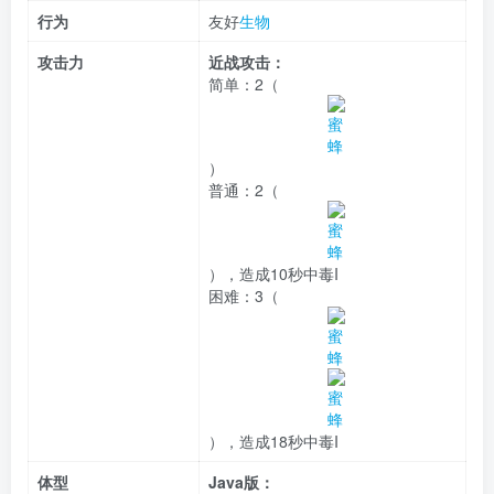
行为
友好
生物
攻击力
近战攻击：
简单：
2（
）
普通：
2（
）
，造成10秒
中毒
I
困难：
3（
）
，造成18秒
中毒
I
体型
Java版：