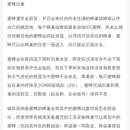
蜜蜂出巢
蜜蜂通常会群居，并且会将任何尚未住满的蜂巢或蜂箱认作
自己的栖息地。每个蜂巢或蜂箱最多容纳3只蜜蜂。尚未认领
任何栖息地的蜜蜂会四处游荡，以寻找可供居住的蜂巢。蜜
蜂可以从蜂巢的任意一面进入，但只能从正面出去。
蜜蜂会在夜间或下雨时归巢休息，即使在沙漠等并不会下雨
的生物群系中也会如此。而在下界和末地这样没有昼夜更替
和天气变化的维度当中蜜蜂不会休息。离巢前，每只蜜蜂都
会在巢内停留至少2400游戏刻（2分）。蜜蜂完成归巢和离
巢的流程后，其数据（如名称、生命值等）保持不变。
破坏容纳着蜜蜂的蜂巢会将其中的蜜蜂以敌对状态全部放
出，而使用带有精准采集魔咒的工具采集蜂巢可以将其中的
蜜蜂（包括其对应的数据值）和该巢一同取走。将该巢摆放