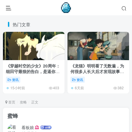
热门文章
《穿越时空的少女》20周年：
《龙猫》明明看了无数遍，为
细田守最狠的告白，是逼你承
何很多人长大后才发现故事根
认有些夏天回不去了！
本不在 1988 年！
资讯
资讯
15小时前
6天前
403
382
首页
攻略
正文
蜜蜂
看板娘