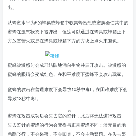
出。
从蜂蜜水平为5的蜂巢或蜂箱中收集蜂蜜瓶或蜜脾会使其中的
蜜蜂在激怒状态下被弹出，但这可以通过在蜂巢或蜂箱正下
方放置营火或是在蜂巢或蜂箱下方的方块上点火来避免。
蜜蜂被激怒时会成群结队地涌向生物并展开攻击。被激怒的
蜜蜂的眼睛会变成红色。在和平难度下蜜蜂不会攻击玩家。
蜜蜂的攻击在普通难度下会导致10秒
中毒
I，在困难难度下会
导致18秒
中毒
I。
shì
蜜蜂在攻击成功后会失去它的
螫
针，此后将无法进行攻击。
失去螫针的蜜蜂的行为会变得与正常蜜蜂不同：漫无目的地
急躁飞行，不会采蜜，不会回巢，不会主动繁殖。在失去螫