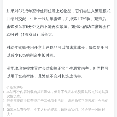
如果对2只成年蜜蜂
使用
任意上述物品，它们会进入繁殖模式
并结对交配，生出一只幼年蜜蜂，并掉落1-7经验。繁殖后，
蜜蜂双亲在5分钟之内不能再次繁殖。繁殖出的幼年蜜蜂会在
20分钟（1游戏日）后长大。
对幼年蜜蜂
使用
任意上述物品可以加速其成长，每次使用可
以减少10%的剩余生长时间。
凋零玫瑰在被放置时会对蜜蜂正常产生凋零伤害，但同样可
以用于繁殖蜜蜂，且繁殖不会对其造成伤害。
©
版权声明
本站部分内容转载自其它媒体，但并不代表本站赞同其观点和对其真
实性负责。
若您需要商业运营或用于其他商业活动，请您购买正版授权并合法使
用。
如果本站有侵犯、不妥之处的资源，请联系我们。将会第一时间解
决！