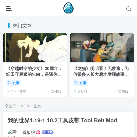
热门文章
《穿越时空的少女》20周年：
《龙猫》明明看了无数遍，为
细田守最狠的告白，是逼你承
何很多人长大后才发现故事根
认有些夏天回不去了！
本不在 1988 年！
资讯
资讯
14小时前
6天前
403
382
首页
MOD
正文
我的世界1.19-1.10.2工具皮带 Tool Belt Mod
看板娘