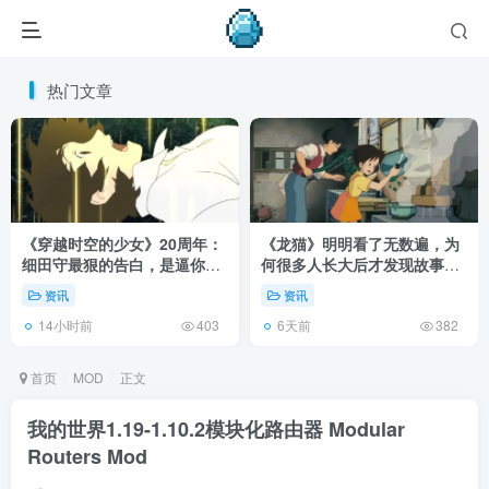
热门文章
《穿越时空的少女》20周年：
《龙猫》明明看了无数遍，为
细田守最狠的告白，是逼你承
何很多人长大后才发现故事根
认有些夏天回不去了！
本不在 1988 年！
资讯
资讯
14小时前
6天前
403
382
首页
MOD
正文
我的世界1.19-1.10.2模块化路由器 Modular
Routers Mod