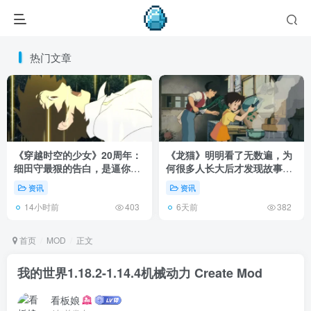
热门文章
《穿越时空的少女》20周年：
《龙猫》明明看了无数遍，为
细田守最狠的告白，是逼你承
何很多人长大后才发现故事根
认有些夏天回不去了！
本不在 1988 年！
资讯
资讯
14小时前
6天前
403
382
首页
MOD
正文
我的世界1.18.2-1.14.4机械动力 Create Mod
看板娘