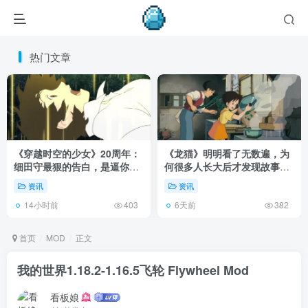
热门文章
《穿越时空的少女》20周年：
《龙猫》明明看了无数遍，为
细田守最狠的告白，是逼你承
何很多人长大后才发现故事根
认有些夏天回不去了！
本不在 1988 年！
资讯
资讯
14小时前
6天前
403
382
首页
MOD
正文
我的世界1.18.2-1.16.5飞轮 Flywheel Mod
看板娘